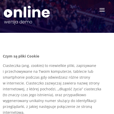
Czym są pliki Cookie
Ciasteczka (ang.
cookies
) to niewielkie pliki, zapisywane
i przechowywane na Twoim komputerze, tablecie lub
smartphonie podczas gdy odwiedzasz różne strony
w internecie. Ciasteczko zazwyczaj zawiera nazwę strony
internetowej, z której pochodzi, „długość życia” ciasteczka
(to znaczy czas jego istnienia), oraz przypadkowo
wygenerowany unikalny numer służący do identyfikacji
przeglądarki, z jakiej następuje połączenie ze stroną
internetową.