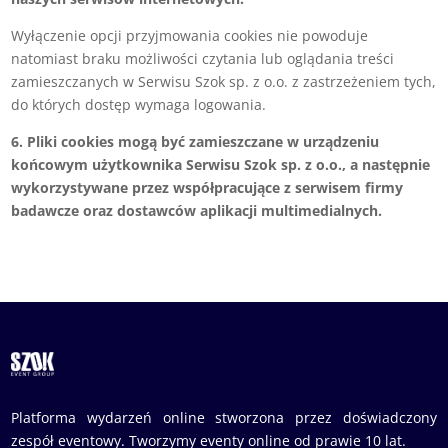
Wyłączenie opcji przyjmowania cookies nie powoduje
natomiast braku możliwości czytania lub oglądania treści
zamieszczanych w Serwisu Szok sp. z o.o. z zastrzeżeniem tych,
do których dostęp wymaga logowania.
6. Pliki cookies mogą być zamieszczane w urządzeniu
końcowym użytkownika Serwisu Szok sp. z o.o., a następnie
wykorzystywane przez współpracujące z serwisem firmy
badawcze oraz dostawców aplikacji multimedialnych.
Platforma wydarzeń online stworzona przez doświadczony
zespół eventowy. Tworzymy eventy online od prawie 10 lat.