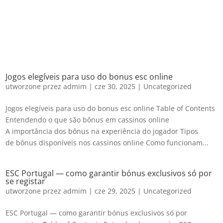
Jogos elegíveis para uso do bonus esc online
utworzone przez
admim
|
cze 30, 2025
|
Uncategorized
Jogos elegíveis para uso do bonus esc online Table of Contents
Entendendo o que são bônus em cassinos online
A importância dos bônus na experiência do jogador Tipos
de bônus disponíveis nos cassinos online Como funcionam...
ESC Portugal — como garantir bónus exclusivos só por
se registar
utworzone przez
admim
|
cze 29, 2025
|
Uncategorized
ESC Portugal — como garantir bónus exclusivos só por