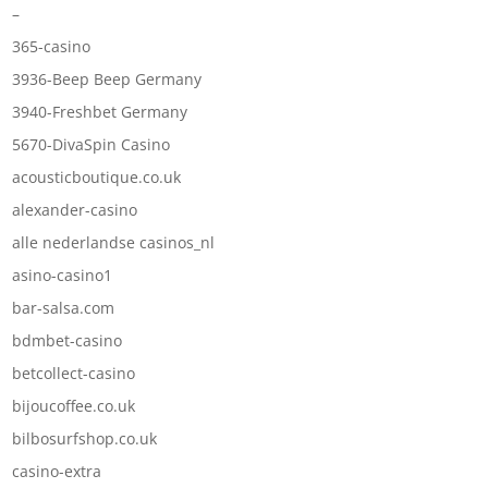
–
365-casino
3936-Beep Beep Germany
3940-Freshbet Germany
5670-DivaSpin Casino
acousticboutique.co.uk
alexander-casino
alle nederlandse casinos_nl
asino-casino1
bar-salsa.com
bdmbet-casino
betcollect-casino
bijoucoffee.co.uk
bilbosurfshop.co.uk
casino-extra