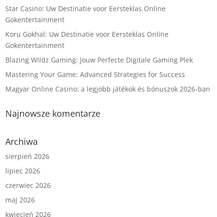
Star Casino: Uw Destinatie voor Eersteklas Online
Gokentertainment
Koru Gokhal: Uw Destinatie voor Eersteklas Online
Gokentertainment
Blazing Wildz Gaming: Jouw Perfecte Digitale Gaming Plek
Mastering Your Game: Advanced Strategies for Success
Magyar Online Casino: a legjobb játékok és bónuszok 2026-ban
Najnowsze komentarze
Archiwa
sierpień 2026
lipiec 2026
czerwiec 2026
maj 2026
kwiecień 2026