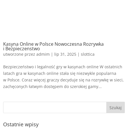
Kasyna Online w Polsce Nowoczesna Rozrywka
i Bezpieczenstwo
utworzone przez
admim
|
lip 31, 2025
|
slottica
Bezpieczeństwo i legalność gry w kasynach online W ostatnich
latach gra w kasynach online stała się niezwykle popularna
w Polsce. Coraz więcej graczy decyduje się na rozrywkę w sieci,
zachęconych łatwym dostępem do szerokiej gamy...
Ostatnie wpisy