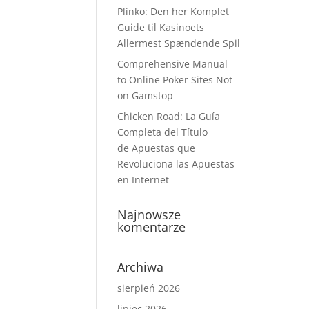
Plinko: Den her Komplet
Guide til Kasinoets
Allermest Spændende Spil
Comprehensive Manual
to Online Poker Sites Not
on Gamstop
Chicken Road: La Guía
Completa del Título
de Apuestas que
Revoluciona las Apuestas
en Internet
Najnowsze
komentarze
Archiwa
sierpień 2026
lipiec 2026