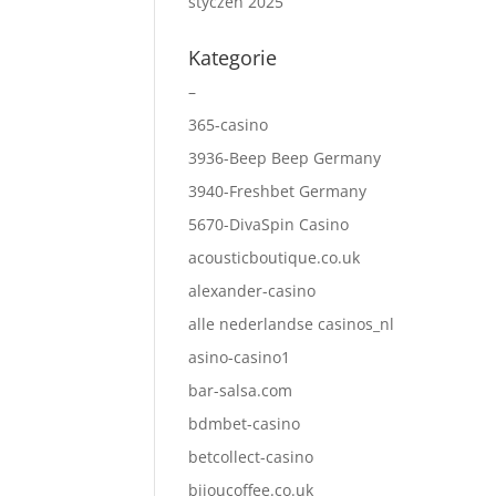
styczeń 2025
Kategorie
–
365-casino
3936-Beep Beep Germany
3940-Freshbet Germany
5670-DivaSpin Casino
acousticboutique.co.uk
alexander-casino
alle nederlandse casinos_nl
asino-casino1
bar-salsa.com
bdmbet-casino
betcollect-casino
bijoucoffee.co.uk