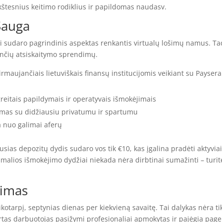
štesnius keitimo rodiklius ir papildomas naudasv.
Sauga
i sudaro pagrindinis aspektas renkantis virtualų lošimų namus. Ta
ančių atsiskaitymo sprendimų.
irmaujančiais lietuviškais finansų institucijomis veikiant su Paysera
 greitais papildymais ir operatyvais išmokėjimais
imas su didžiausiu privatumu ir spartumu
 nuo galimai aferų
as depozitų dydis sudaro vos tik €10, kas įgalina pradėti aktyviai
imalios išmokėjimo dydžiai niekada nėra dirbtinai sumažinti – turit
vimas
arpį, septynias dienas per kiekvieną savaitę. Tai dalykas nėra tik
tas darbuotojas pasižymi profesionaliai apmokytas ir pajėgia page