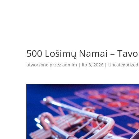
500 Lošimų Namai – Tavo P
utworzone przez
admim
|
lip 3, 2026
|
Uncategorized