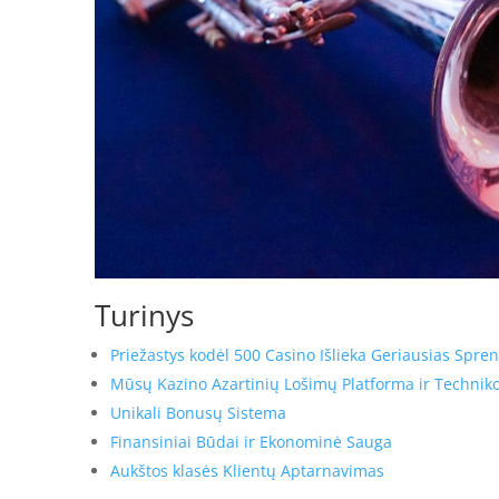
Turinys
Priežastys kodėl 500 Casino Išlieka Geriausias Spr
Mūsų Kazino Azartinių Lošimų Platforma ir Technik
Unikali Bonusų Sistema
Finansiniai Būdai ir Ekonominė Sauga
Aukštos klasės Klientų Aptarnavimas