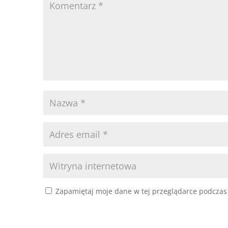
Zapamiętaj moje dane w tej przeglądarce podczas 