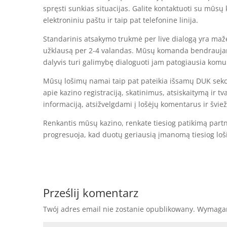
spręsti sunkias situacijas. Galite kontaktuoti su mūsų
elektroniniu paštu ir taip pat telefonine linija.
Standarinis atsakymo trukmė per live dialogą yra maže
užklausą per 2-4 valandas. Mūsų komanda bendraujame l
dalyvis turi galimybę dialoguoti jam patogiausia komun
Mūsų lošimų namai taip pat pateikia išsamų DUK sekci
apie kazino registraciją, skatinimus, atsiskaitymą ir
informaciją, atsižvelgdami į lošėjų komentarus ir švie
Renkantis mūsų kazino, renkate tiesiog patikimą partne
progresuoja, kad duotų geriausią įmanomą tiesiog lošim
Prześlij komentarz
Twój adres email nie zostanie opublikowany.
Wymagan