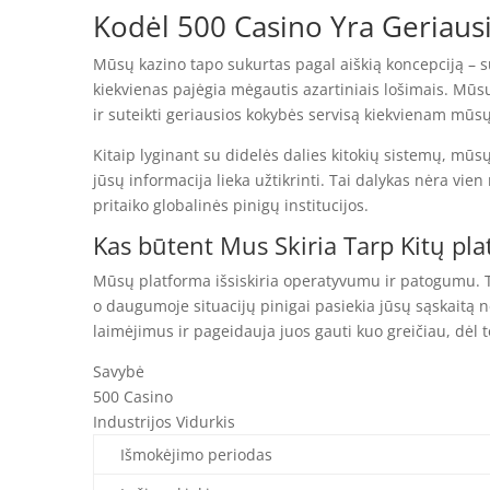
Kodėl 500 Casino Yra Geriaus
Mūsų kazino tapo sukurtas pagal aiškią koncepciją – sut
kiekvienas pajėgia mėgautis azartiniais lošimais. Mūs
ir suteikti geriausios kokybės servisą kiekvienam mūsų
Kitaip lyginant su didelės dalies kitokių sistemų, mū
jūsų informacija lieka užtikrinti. Tai dalykas nėra vi
pritaiko globalinės pinigų institucijos.
Kas būtent Mus Skiria Tarp Kitų pl
Mūsų platforma išsiskiria operatyvumu ir patogumu. 
o daugumoje situacijų pinigai pasiekia jūsų sąskaitą 
laimėjimus ir pageidauja juos gauti kuo greičiau, dėl
Savybė
500 Casino
Industrijos Vidurkis
Išmokėjimo periodas