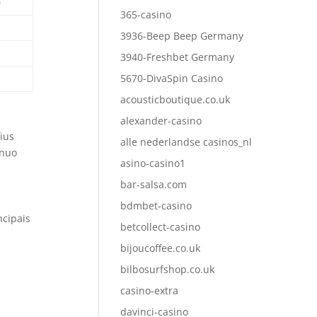
0
365-casino
3936-Beep Beep Germany
3940-Freshbet Germany
5670-DivaSpin Casino
acousticboutique.co.uk
alexander-casino
ius
alle nederlandse casinos_nl
 nuo
asino-casino1
bar-salsa.com
bdmbet-casino
ncipais
betcollect-casino
bijoucoffee.co.uk
bilbosurfshop.co.uk
casino-extra
davinci-casino