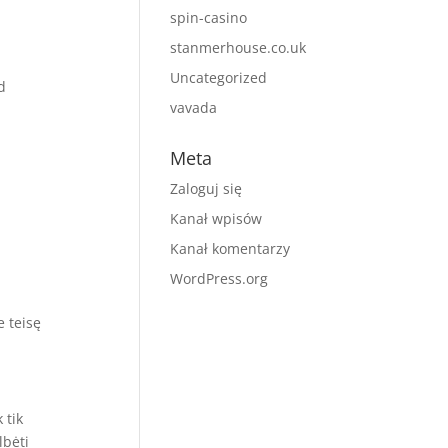
spin-casino
stanmerhouse.co.uk
Uncategorized
d
vavada
Meta
Zaloguj się
Kanał wpisów
Kanał komentarzy
WordPress.org
e teisę
 tik
lbėti