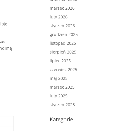
marzec 2026
luty 2026
loje
styczeń 2026
grudzień 2025
sas
listopad 2025
rendimą
sierpień 2025
lipiec 2025
czerwiec 2025
maj 2025
marzec 2025
luty 2025
styczeń 2025
Kategorie
–