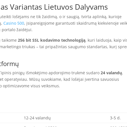
ias Variantas Lietuvos Dalyvams
eikti lošėjams ne tik žaidimą, o ir saugią, tvirta aplinką, kurioje
ų,
Casino 500
, įsipareigojome garantuoti skaidrumą kiekvienoje veik
 portalo žaidėjui.
sų taikome
256 bit SSL kodavimo technologiją
, kuri laiduoja, kaip vi
en marketingo triukas – tai pripažintas saugumo standartas, kurį sp
atformų
Tipinis pinigų išmokėjimo apdorojimo trukmė sudaro
24 valandų
,
net operatyviau. Mūsų suvokiame, kad lošėjai įvertina savuosius
 to optimizavome visus veiksmus.
12-24 valandų
3-5 d.