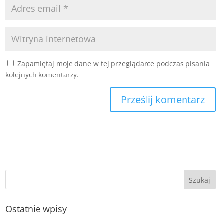
Zapamiętaj moje dane w tej przeglądarce podczas pisania
kolejnych komentarzy.
Ostatnie wpisy