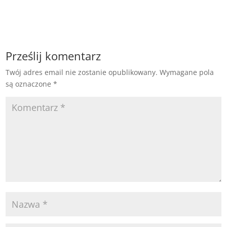
Prześlij komentarz
Twój adres email nie zostanie opublikowany.
Wymagane pola
są oznaczone
*