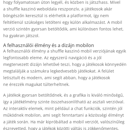
hogy folyamatosan úton legyél, és közben is játszhass. Mivel
a shuffle kaszinó weboldala reszponzív, a játékosok akár
böngészőn keresztül is elérhetik a platformot, így nem
feltétlenül szükséges letölteni egy külön alkalmazást. A mobil
verzió szintén gyorsan betöltődik, ami különösen fontos lehet,
ha gyakran játszol.
A felhasználói élmény és a dizájn mobilon
A felhasználói élmény a shuffle kaszinó mobil verziójának egyik
legfontosabb eleme. Az egyszerű navigáció és a jól
megtervezett dizájn lehetővé teszi, hogy a játékosok könnyedén
megtalálják a számukra legkedvesebb játékokat. A felület
letisztult és modern, ami segít abban, hogy a játékosok
ne érezzék magukat túlterheltnek.
A játékok gyorsan betöltődnek, és a grafika is kiváló minőségű,
így a játékélmény szinte összehasonlítható az asztali verzióval.
Az interaktív elemek, mint például a chat funkciók, szintén jól
működnek mobilon, ami segít fenntartani a közösségi élményt
a játék során. Ha már kipróbáltad a mobil verziót, valószínűleg
észrevetted, hogy a játékok közötti váltás is zökkenőmentes,