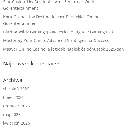
Star Casino: Uw Destinatie voor Eersteklas Online
Gokentertainment
Koru Gokhal: Uw Destinatie voor Eersteklas Online
Gokentertainment
Blazing Wildz Gaming: Jouw Perfecte Digitale Gaming Plek
Mastering Your Game: Advanced Strategies for Success
Magyar Online Casino: a legjobb játékok és bónuszok 2026-ban
Najnowsze komentarze
Archiwa
sierpień 2026
lipiec 2026
czerwiec 2026
maj 2026
kwiecień 2026