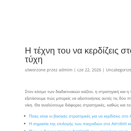
Η τέχνη του να κερδίζεις σ
τύχη
utworzone przez
admim
|
cze 22, 2026
|
Uncategoriz
Στον κόσμο των διαδικτυακών καζίνο, η στρατηγική και η 
εξετάσουμε πώς μπορείς να αξιοποιήσεις αυτές τις δύο 
νίκη. Θα αναλύσουμε διάφορες στρατηγικές, καθώς και τ
Ποιες είναι οι βασικές στρατηγικές για να κερδίσεις στο
Η σημασία της επιλογής των παιχνιδιών στο Aerobet κ