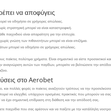
ρέπει να αποφύγεις
ορεί να οδηγήσει σε γρήγορες απώλειες.
ίς στρατηγική μπορεί να είναι καταστροφική.
 παιχνιδιού είναι απαραίτητη για την επιτυχία.
χωρίς γνώση των πιθανοτήτων μπορεί να είναι επιζήμια.
μάτων μπορεί να οδηγήσει σε γρήγορες απώλειες.
ους παίκτες πολύτιμα χρήματα. Είναι σημαντικό να είστε προσεκτικοί κα
ε την αναγνώριση αυτών των παγίδων, μπορείτε να βελτιώσετε την απόδ
ζίνο.
κύσεις στο Aerobet
ίνο, και πολλές φορές οι παίκτες αναζητούν τρόπους να την προσελκύσο
 μπορεί να ελεγχθεί, υπάρχουν ορισμένες πρακτικές που μπορούν να σας
ί να έχει σημαντική επίδραση στη διάθεση και την απόδοσή σας.
ετε παιχνίδια που σας αρέσουν και να παίζετε με την κατάλληλη νοοτρο