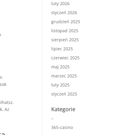
luty 2026
styczeń 2026
grudzień 2025
listopad 2025
n
sierpień 2025
s
lipiec 2025
czerwiec 2025
maj 2025
marzec 2025
an
 sok
luty 2025
styczeń 2025
lhatsz.
Kategorie
k. Az
–
365-casino
ta