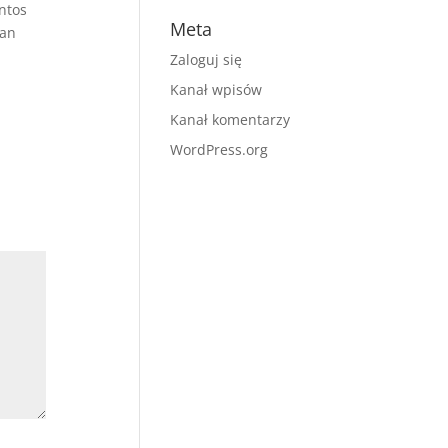
ntos
Meta
ban
Zaloguj się
Kanał wpisów
Kanał komentarzy
WordPress.org