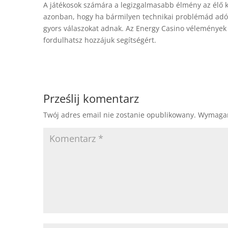
A játékosok számára a legizgalmasabb élmény az élő k
azonban, hogy ha bármilyen technikai problémád adódi
gyors válaszokat adnak. Az Energy Casino vélemények a
fordulhatsz hozzájuk segítségért.
Prześlij komentarz
Twój adres email nie zostanie opublikowany.
Wymagan