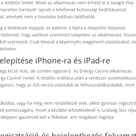
 letöltési linket. Mivel az alkalmazás nem érhető el a Google Play
meretlen források” opciót a telefonod biztonsági beállításainál.
at, amelyek nem a hivatalos boltban találhatók.
 a letöltések mappát, és kattints a fájlra a telepítési folyamat
erősítened, hogy valóban szeretnéd telepíteni az alkalmazást, hisze
sból származik. Csak kövesd a képernyőn megjelenő utasításokat, é
bilodon.
elepítése iPhone-ra és iPad-re
 egy kicsit más, de szintén egyszerű. Az Energy Casino alkalmazás
rgy Casino” nevet. A letöltés indítása után a rendszer automatikus
gyezni, hogy az iOS verzió stabilabb és felhasználóbarátabb, mint
fiókodba, vagy ha még nem rendelkezel vele, akkor gyorsan regisztrá
k pontosságára, mivel a későbbi kifizetéseknél is szükség lesz ráju
enképpen igazolnod kell a fiókodat, ami magában foglalja
egisztráció és bejelentkezés folyama