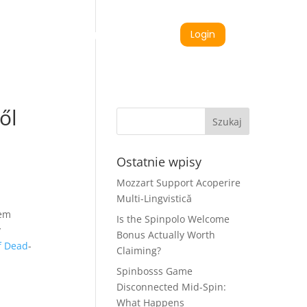
Agenda
Prelegenci
Bilety
Login
ől
Ostatnie wpisy
Mozzart Support Acoperire
Multi-Lingvistică
nem
Is the Spinpolo Welcome
y
Bonus Actually Worth
f Dead
-
Claiming?
Spinbosss Game
Disconnected Mid-Spin:
What Happens