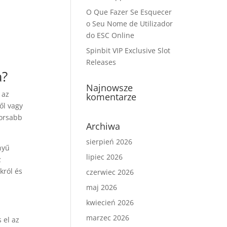
O Que Fazer Se Esquecer
o Seu Nome de Utilizador
do ESC Online
Spinbit VIP Exclusive Slot
Releases
a?
Najnowsze
 az
komentarze
ől vagy
yorsabb
Archiwa
sierpień 2026
nyű
lipiec 2026
z
król és
czerwiec 2026
maj 2026
kwiecień 2026
marzec 2026
 el az