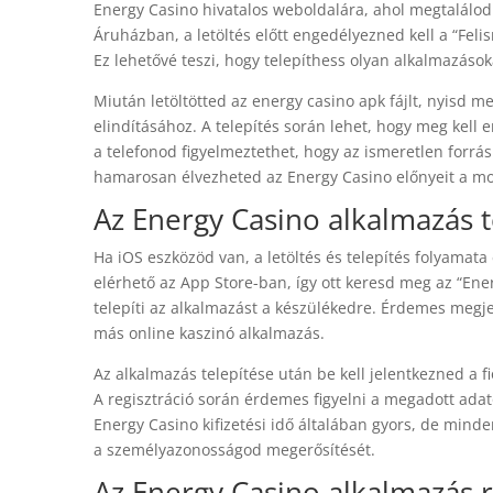
Energy Casino hivatalos weboldalára, ahol megtalálod a
Áruházban, a letöltés előtt engedélyezned kell a “Felis
Ez lehetővé teszi, hogy telepíthess olyan alkalmazások
Miután letöltötted az energy casino apk fájlt, nyisd meg
elindításához. A telepítés során lehet, hogy meg kell 
a telefonod figyelmeztethet, hogy az ismeretlen forrá
hamarosan élvezheted az Energy Casino előnyeit a mo
Az Energy Casino alkalmazás t
Ha iOS eszközöd van, a letöltés és telepítés folyamata
elérhető az App Store-ban, így ott keresd meg az “Ene
telepíti az alkalmazást a készülékedre. Érdemes megje
más online kaszinó alkalmazás.
Az alkalmazás telepítése után be kell jelentkezned a 
A regisztráció során érdemes figyelni a megadott adato
Energy Casino kifizetési idő általában gyors, de mind
a személyazonosságod megerősítését.
Az Energy Casino alkalmazás r