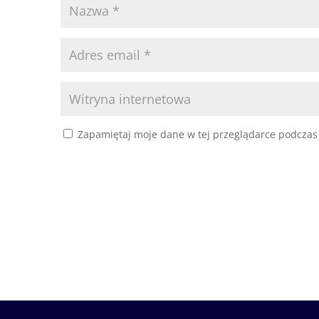
Zapamiętaj moje dane w tej przeglądarce podczas 