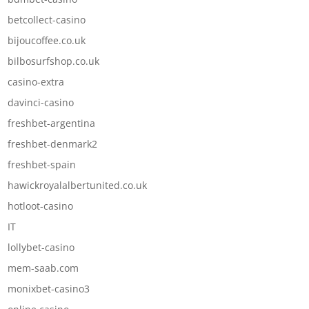
betcollect-casino
bijoucoffee.co.uk
bilbosurfshop.co.uk
casino-extra
davinci-casino
freshbet-argentina
freshbet-denmark2
freshbet-spain
hawickroyalalbertunited.co.uk
hotloot-casino
IT
lollybet-casino
mem-saab.com
monixbet-casino3