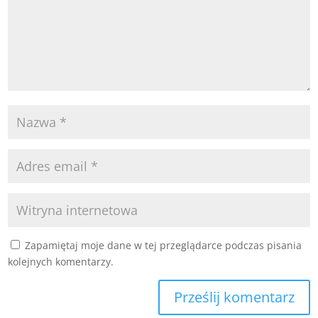
Zapamiętaj moje dane w tej przeglądarce podczas pisania
kolejnych komentarzy.