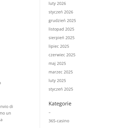
luty 2026
styczeń 2026
grudzień 2025
listopad 2025
sierpień 2025
lipiec 2025
czerwiec 2025
maj 2025
marzec 2025
luty 2025
o
styczeń 2025
Kategorie
nvio di
–
amo un
la
365-casino