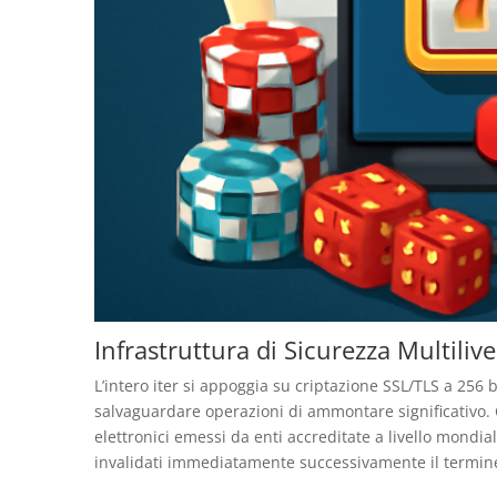
Infrastruttura di Sicurezza Multilive
L’intero iter si appoggia su criptazione SSL/TLS a 256 
salvaguardare operazioni di ammontare significativo. C
elettronici emessi da enti accreditate a livello mondia
invalidati immediatamente successivamente il termine