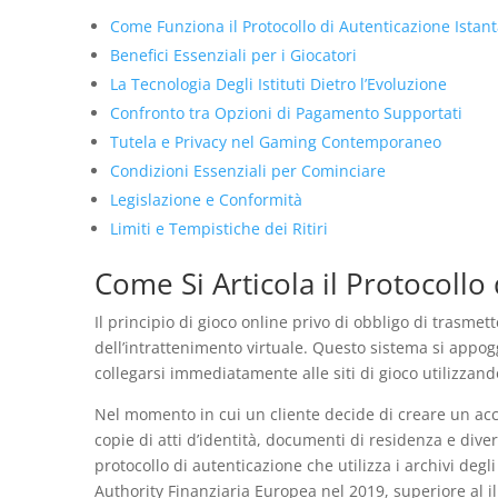
Come Funziona il Protocollo di Autenticazione Istan
Benefici Essenziali per i Giocatori
La Tecnologia Degli Istituti Dietro l’Evoluzione
Confronto tra Opzioni di Pagamento Supportati
Tutela e Privacy nel Gaming Contemporaneo
Condizioni Essenziali per Cominciare
Legislazione e Conformità
Limiti e Tempistiche dei Ritiri
Come Si Articola il Protocollo
Il principio di gioco online privo di obbligo di tras
dell’intrattenimento virtuale. Questo sistema si appogg
collegarsi immediatamente alle siti di gioco utilizzand
Nel momento in cui un cliente decide di creare un accou
copie di atti d’identità, documenti di residenza e dive
protocollo di autenticazione che utilizza i archivi degli
Authority Finanziaria Europea nel 2019, superiore al il