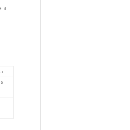
, il
na
na
e