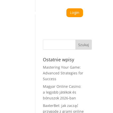
Agenda
Prelegenci
Bilety
Login
Ostatnie wpisy
Mastering Your Game:
Advanced Strategies for
Success
Magyar Online Casino:
a legjobb játékok és
bónuszok 2026-ban
BaxterBet: jak zacząć
przygodę z grami online