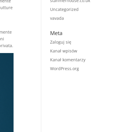
stanmerhouse.co.uk
rmente
rutture
Uncategorized
vavada
amente
Meta
oni
Zaloguj się
rivata.
Kanał wpisów
Kanał komentarzy
WordPress.org