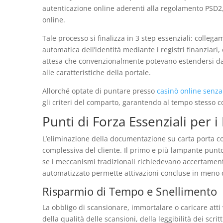
autenticazione online aderenti alla regolamento PSD2
online.
Tale processo si finalizza in 3 step essenziali: colleg
automatica dell’identità mediante i registri finanziari
attesa che convenzionalmente potevano estendersi da
alle caratteristiche della portale.
Allorché optate di puntare presso
casinò online senz
gli criteri del comparto, garantendo al tempo stesso co
Punti di Forza Essenziali per i
L’eliminazione della documentazione su carta porta co
complessiva del cliente. Il primo e più lampante punto 
se i meccanismi tradizionali richiedevano accertament
automatizzato permette attivazioni concluse in meno 
Risparmio di Tempo e Snellimento
La obbligo di scansionare, immortalare o caricare at
della qualità delle scansioni, della leggibilità dei scrit