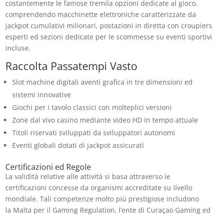
costantemente le famose tremila opzioni dedicate al gioco,
comprendendo macchinette elettroniche caratterizzate da
jackpot cumulativi milionari, postazioni in diretta con croupiers
esperti ed sezioni dedicate per le scommesse su eventi sportivi
incluse.
Raccolta Passatempi Vasto
Slot machine digitali aventi grafica in tre dimensioni ed
sistemi innovative
Giochi per i tavolo classici con molteplici versioni
Zone dal vivo casino mediante video HD in tempo attuale
Titoli riservati sviluppati da sviluppatori autonomi
Eventi globali dotati di jackpot assicurati
Certificazioni ed Regole
La validità relative alle attività si basa attraverso le
certificazioni concesse da organismi accreditate su livello
mondiale. Tali competenze molto più prestigiose includono
la Malta per il Gaming Regulation, l’ente di Curaçao Gaming ed