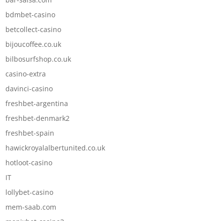
bdmbet-casino
betcollect-casino
bijoucoffee.co.uk
bilbosurfshop.co.uk
casino-extra
davinci-casino
freshbet-argentina
freshbet-denmark2
freshbet-spain
hawickroyalalbertunited.co.uk
hotloot-casino
IT
lollybet-casino
mem-saab.com