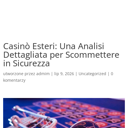
Casinò Esteri: Una Analisi
Dettagliata per Scommettere
in Sicurezza
utworzone przez
admim
|
lip 9, 2026
|
Uncategorized
|
0
komentarzy