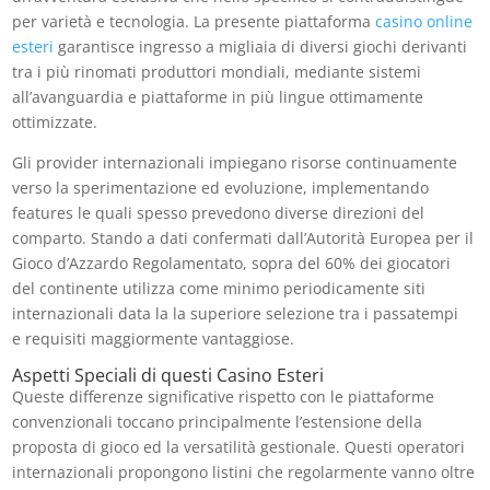
per varietà e tecnologia. La presente piattaforma
casino online
esteri
garantisce ingresso a migliaia di diversi giochi derivanti
tra i più rinomati produttori mondiali, mediante sistemi
all’avanguardia e piattaforme in più lingue ottimamente
ottimizzate.
Gli provider internazionali impiegano risorse continuamente
verso la sperimentazione ed evoluzione, implementando
features le quali spesso prevedono diverse direzioni del
comparto. Stando a dati confermati dall’Autorità Europea per il
Gioco d’Azzardo Regolamentato, sopra del 60% dei giocatori
del continente utilizza come minimo periodicamente siti
internazionali data la la superiore selezione tra i passatempi
e requisiti maggiormente vantaggiose.
Aspetti Speciali di questi Casino Esteri
Queste differenze significative rispetto con le piattaforme
convenzionali toccano principalmente l’estensione della
proposta di gioco ed la versatilità gestionale. Questi operatori
internazionali propongono listini che regolarmente vanno oltre