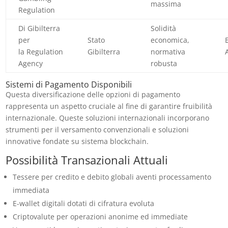
massima
Regulation
Di Gibilterra
Solidità
per
Stato
economica,
la Regulation
Gibilterra
normativa
Agency
robusta
Sistemi di Pagamento Disponibili
Questa diversificazione delle opzioni di pagamento
rappresenta un aspetto cruciale al fine di garantire fruibilità
internazionale. Queste soluzioni internazionali incorporano
strumenti per il versamento convenzionali e soluzioni
innovative fondate su sistema blockchain.
Possibilità Transazionali Attuali
Tessere per credito e debito globali aventi processamento
immediata
E-wallet digitali dotati di cifratura evoluta
Criptovalute per operazioni anonime ed immediate