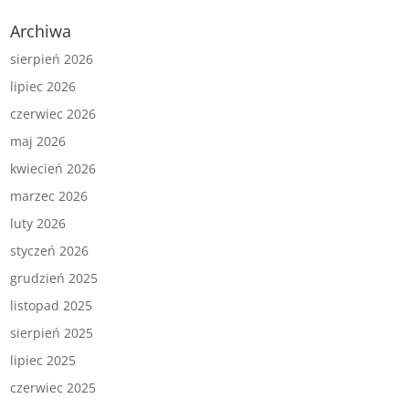
Archiwa
sierpień 2026
lipiec 2026
czerwiec 2026
maj 2026
kwiecień 2026
marzec 2026
luty 2026
styczeń 2026
grudzień 2025
listopad 2025
sierpień 2025
lipiec 2025
czerwiec 2025