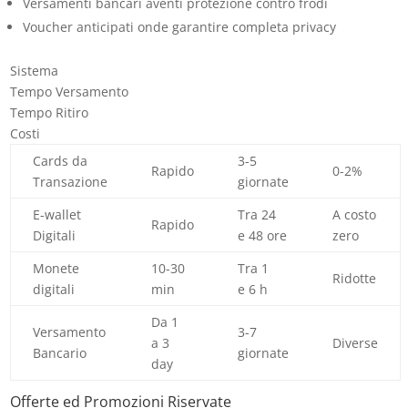
Versamenti bancari aventi protezione contro frodi
Voucher anticipati onde garantire completa privacy
Sistema
Tempo Versamento
Tempo Ritiro
Costi
Cards da
3-5
Rapido
0-2%
Transazione
giornate
E-wallet
Tra 24
A costo
Rapido
Digitali
e 48 ore
zero
Monete
10-30
Tra 1
Ridotte
digitali
min
e 6 h
Da 1
Versamento
3-7
a 3
Diverse
Bancario
giornate
day
Offerte ed Promozioni Riservate