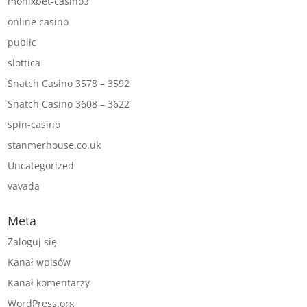
monixbet-casino3
online casino
public
slottica
Snatch Casino 3578 – 3592
Snatch Casino 3608 – 3622
spin-casino
stanmerhouse.co.uk
Uncategorized
vavada
Meta
Zaloguj się
Kanał wpisów
Kanał komentarzy
WordPress.org