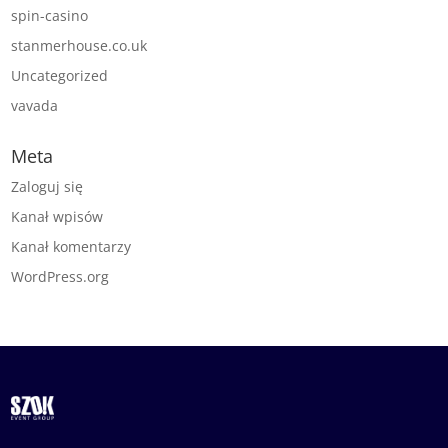
spin-casino
stanmerhouse.co.uk
Uncategorized
vavada
Meta
Zaloguj się
Kanał wpisów
Kanał komentarzy
WordPress.org