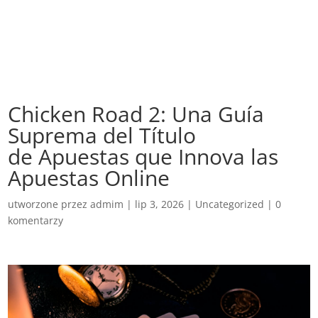
Chicken Road 2: Una Guía
Suprema del Título
de Apuestas que Innova las
Apuestas Online
utworzone przez
admim
|
lip 3, 2026
|
Uncategorized
|
0
komentarzy