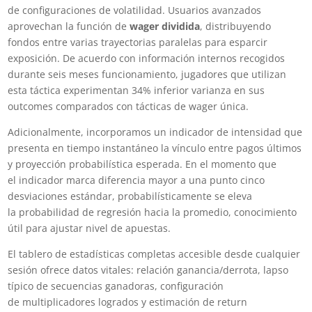
de configuraciones de volatilidad. Usuarios avanzados
aprovechan la función de
wager dividida
, distribuyendo
fondos entre varias trayectorias paralelas para esparcir
exposición. De acuerdo con información internos recogidos
durante seis meses funcionamiento, jugadores que utilizan
esta táctica experimentan 34% inferior varianza en sus
outcomes comparados con tácticas de wager única.
Adicionalmente, incorporamos un indicador de intensidad que
presenta en tiempo instantáneo la vínculo entre pagos últimos
y proyección probabilística esperada. En el momento que
el indicador marca diferencia mayor a una punto cinco
desviaciones estándar, probabilísticamente se eleva
la probabilidad de regresión hacia la promedio, conocimiento
útil para ajustar nivel de apuestas.
El tablero de estadísticas completas accesible desde cualquier
sesión ofrece datos vitales: relación ganancia/derrota, lapso
típico de secuencias ganadoras, configuración
de multiplicadores logrados y estimación de return