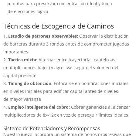
minutos para preservar concentración ideal y toma
de elecciones lógica
Técnicas de Escogencia de Caminos
Estudio de patrones observables:
Observar la distribución
de barreras durante 3 rondas antes de comprometer jugadas
importantes
Táctica mixta:
Alternar entre trayectorias cautelosas
(multiplicadores bajos) y agresivas según el volumen del
capital presente
Timing de obtención:
Enfocarse en bonificaciones iniciales
en niveles iniciales para edificar capital antes de niveles
de mayor varianza
Empleo inteligente del cobro:
Cobrar ganancias al alcanzar
multiplicadores de 8x-12x en vez de perseguir límites ideales
Sistema de Potenciadores y Recompensas
Nuestro juego incorpora un sistema de bonos progresivas que