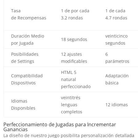
Tasa
1 de por cada
1 de cada
de Recompensas
3.2 rondas
4.7 rondas
Duración Medio
veinticinco
18 segundos
por Jugada
segundos
Posibilidades
12 ajustes
6
de Settings
modificables
parámetros
HTML 5
Compatibilidad
Adaptación
natural
Dispositivos
básica
perfeccionado
veintitrés
Idiomas
lenguas
12 idiomas
Disponibles
completos
Perfeccionamiento de Jugadas para Incrementar
Ganancias
La diseño de nuestro juego posibilita personalización detallada