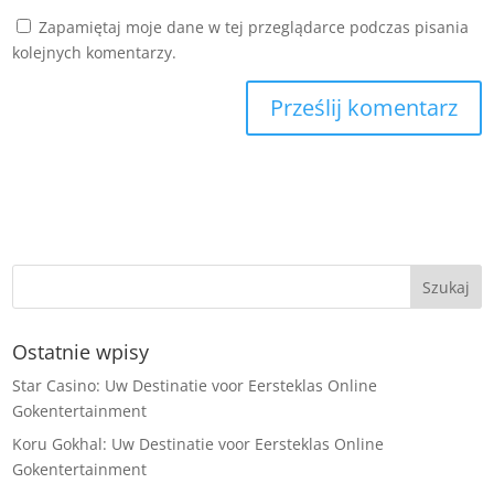
Zapamiętaj moje dane w tej przeglądarce podczas pisania
kolejnych komentarzy.
Ostatnie wpisy
Star Casino: Uw Destinatie voor Eersteklas Online
Gokentertainment
Koru Gokhal: Uw Destinatie voor Eersteklas Online
Gokentertainment