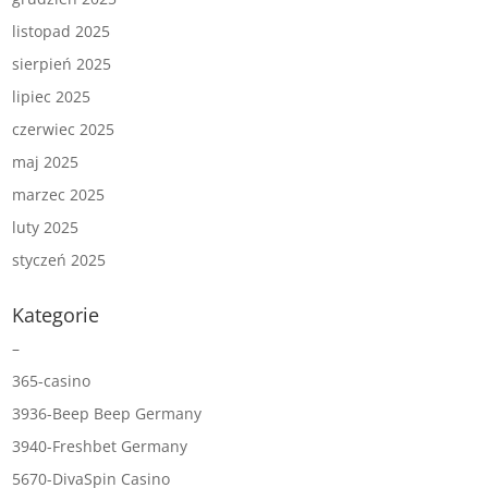
listopad 2025
sierpień 2025
lipiec 2025
czerwiec 2025
maj 2025
marzec 2025
luty 2025
styczeń 2025
Kategorie
–
365-casino
3936-Beep Beep Germany
3940-Freshbet Germany
5670-DivaSpin Casino