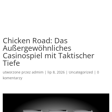
Chicken Road: Das
Außergewöhnliches
Casinospiel mit Taktischer
Tiefe
utworzone przez
admim
|
lip 8, 2026
|
Uncategorized
|
0
komentarzy