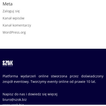
Meta
Zaloguj się
Kanał wpisów
Kanał komentarzy
WordPress.org
Platforma wydarzeń online stworzona przez doświadczony
zespół eventowy. Tworzymy eventy online od prawie 10 lat.
Napisz do nas i dowiedz się więcej
biuro@szok.biz
www.szok.biz