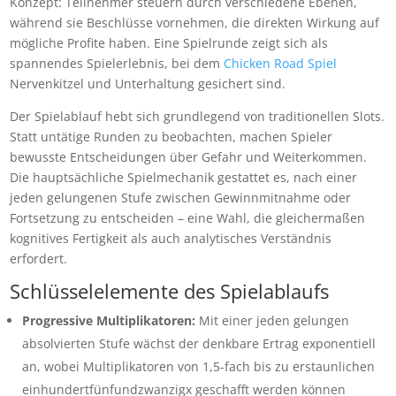
Konzept: Teilnehmer steuern durch verschiedene Ebenen,
während sie Beschlüsse vornehmen, die direkten Wirkung auf
mögliche Profite haben. Eine Spielrunde zeigt sich als
spannendes Spielerlebnis, bei dem
Chicken Road Spiel
Nervenkitzel und Unterhaltung gesichert sind.
Der Spielablauf hebt sich grundlegend von traditionellen Slots.
Statt untätige Runden zu beobachten, machen Spieler
bewusste Entscheidungen über Gefahr und Weiterkommen.
Die hauptsächliche Spielmechanik gestattet es, nach einer
jeden gelungenen Stufe zwischen Gewinnmitnahme oder
Fortsetzung zu entscheiden – eine Wahl, die gleichermaßen
kognitives Fertigkeit als auch analytisches Verständnis
erfordert.
Schlüsselelemente des Spielablaufs
Progressive Multiplikatoren:
Mit einer jeden gelungen
absolvierten Stufe wächst der denkbare Ertrag exponentiell
an, wobei Multiplikatoren von 1,5-fach bis zu erstaunlichen
einhundertfünfundzwanzigx geschafft werden können