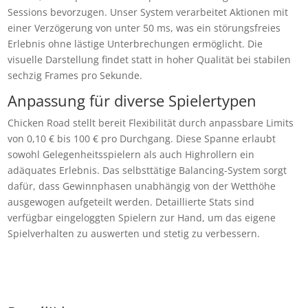
Sessions bevorzugen. Unser System verarbeitet Aktionen mit
einer Verzögerung von unter 50 ms, was ein störungsfreies
Erlebnis ohne lästige Unterbrechungen ermöglicht. Die
visuelle Darstellung findet statt in hoher Qualität bei stabilen
sechzig Frames pro Sekunde.
Anpassung für diverse Spielertypen
Chicken Road stellt bereit Flexibilität durch anpassbare Limits
von 0,10 € bis 100 € pro Durchgang. Diese Spanne erlaubt
sowohl Gelegenheitsspielern als auch Highrollern ein
adäquates Erlebnis. Das selbsttätige Balancing-System sorgt
dafür, dass Gewinnphasen unabhängig von der Wetthöhe
ausgewogen aufgeteilt werden. Detaillierte Stats sind
verfügbar eingeloggten Spielern zur Hand, um das eigene
Spielverhalten zu auswerten und stetig zu verbessern.