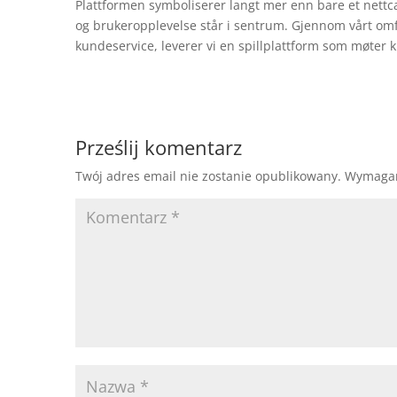
Plattformen symboliserer langt mer enn bare et nettcas
og brukeropplevelse står i sentrum. Gjennom vårt om
kundeservice, leverer vi en spillplattform som møter k
Prześlij komentarz
Twój adres email nie zostanie opublikowany.
Wymagan