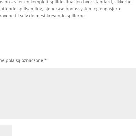
ino – vi er en komplett spilldestinasjon hvor standard, sikkerhet
fattende spillsamling, sjenerøse bonussystem og engasjerte
ravene til selv de mest krevende spillerne.
e pola są oznaczone
*