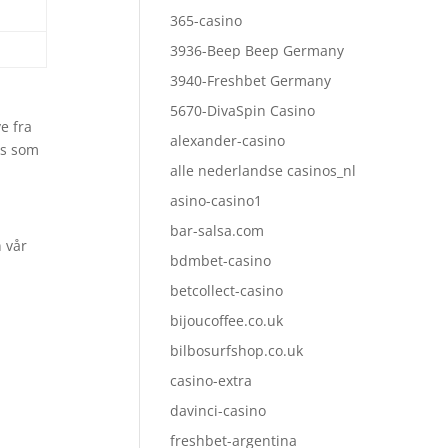
365-casino
3936-Beep Beep Germany
3940-Freshbet Germany
5670-DivaSpin Casino
e fra
alexander-casino
ts som
alle nederlandse casinos_nl
asino-casino1
bar-salsa.com
 vår
bdmbet-casino
betcollect-casino
bijoucoffee.co.uk
bilbosurfshop.co.uk
casino-extra
davinci-casino
freshbet-argentina