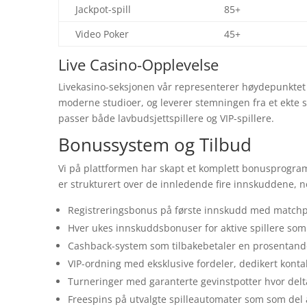
Jackpot-spill
85+
Video Poker
45+
Live Casino-Opplevelse
Livekasino-seksjonen vår representerer høydepunktet 
moderne studioer, og leverer stemningen fra et ekte s
passer både lavbudsjettspillere og VIP-spillere.
Bonussystem og Tilbud
Vi på plattformen har skapt et komplett bonusprogram
er strukturert over de innledende fire innskuddene, no
Registreringsbonus på første innskudd med matchp
Hver ukes innskuddsbonuser for aktive spillere som 
Cashback-system som tilbakebetaler en prosentande
VIP-ordning med eksklusive fordeler, dedikert konta
Turneringer med garanterte gevinstpotter hvor delta
Freespins på utvalgte spilleautomater som som del 