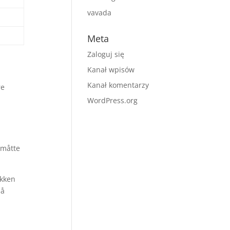
vavada
Meta
Zaloguj się
Kanał wpisów
Kanał komentarzy
re
WordPress.org
 måtte
ikken
på