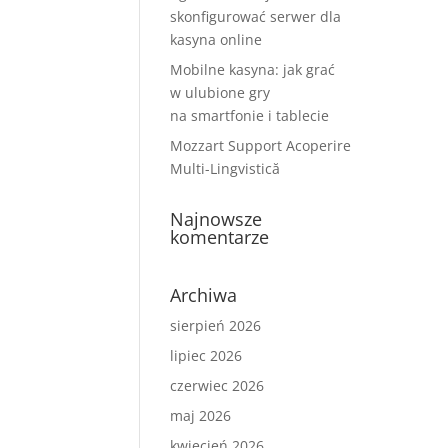
skonfigurować serwer dla
kasyna online
Mobilne kasyna: jak grać
w ulubione gry
na smartfonie i tablecie
Mozzart Support Acoperire
Multi-Lingvistică
Najnowsze
komentarze
Archiwa
sierpień 2026
lipiec 2026
czerwiec 2026
maj 2026
kwiecień 2026