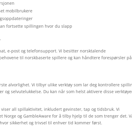
rsjonen
set mobilbrukere
ingsoppdateringer
an fortsette spillingen hvor du slapp
r
hat, e-post og telefonsupport. Vi besitter norsktalende
ehovene til norskbaserte spillere og kan håndtere forespørsler på 
ste alvorlighet. Vi tilbyr ulike verktøy som lar deg kontrollere spill
er og selvutelukkelse. Du kan når som helst aktivere disse verktøye
ser all spillaktivitet, inkludert gevinster, tap og tidsbruk. Vi
Norge og GambleAware for å tilby hjelp til de som trenger det. V
or sikkerhet og trivsel til enhver tid kommer først.