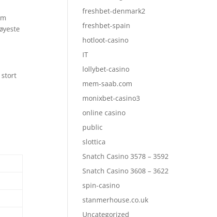
freshbet-denmark2
om
freshbet-spain
øyeste
hotloot-casino
IT
lollybet-casino
stort
mem-saab.com
monixbet-casino3
online casino
public
slottica
Snatch Casino 3578 – 3592
Snatch Casino 3608 – 3622
spin-casino
stanmerhouse.co.uk
Uncategorized