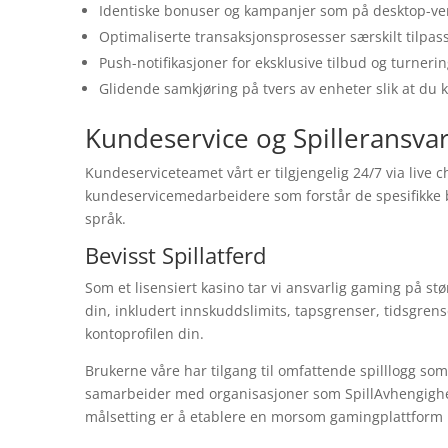
Identiske bonuser og kampanjer som på desktop-ve
Optimaliserte transaksjonsprosesser særskilt tilpas
Push-notifikasjoner for eksklusive tilbud og turner
Glidende samkjøring på tvers av enheter slik at du k
Kundeservice og Spilleransva
Kundeserviceteamet vårt er tilgjengelig 24/7 via live c
kundeservicemedarbeidere som forstår de spesifikke b
språk.
Bevisst Spillatferd
Som et lisensiert kasino tar vi ansvarlig gaming på stør
din, inkludert innskuddslimits, tapsgrenser, tidsgrens
kontoprofilen din.
Brukerne våre har tilgang til omfattende spilllogg som vi
samarbeider med organisasjoner som SpillAvhengighet 
målsetting er å etablere en morsom gamingplattform hv