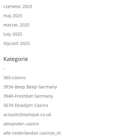
czerwiec 2025
maj 2025
marzec 2025
luty 2025
styczeń 2025
Kategorie
–
365-casino
3936-Beep Beep Germany
3940-Freshbet Germany
5670-DivaSpin Casino
acousticboutique.co.uk
alexander-casino
alle nederlandse casinos_nl