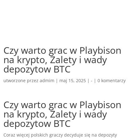
Czy warto grac w Playbison
na krypto, Zalety i wady
depozytow BTC
utworzone przez
admim
|
maj 15, 2025
|
-
|
0 komentarzy
Czy warto grac w Playbison
na krypto, Zalety i wady
depozytow BTC
Coraz więcej polskich graczy decyduje się na depozyty