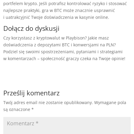
portfelem krypto. Jeśli potrafisz kontrolować ryzyko i stosować
najlepsze praktyki, gra w BTC może znacznie usprawnić
i uatrakcyjnić Twoje doświadczenia w kasynie online.
Dołącz do dyskusji
Czy korzystasz z kryptowalut w Playbison? Jakie masz
doświadczenia z depozytami BTC i konwersjami na PLN?
Podziel się swoimi spostrzeżeniami, pytaniami i strategiami
w komentarzach – społeczność graczy czeka na Twoje opinie!
Prześlij komentarz
Twój adres email nie zostanie opublikowany.
Wymagane pola
są oznaczone
*