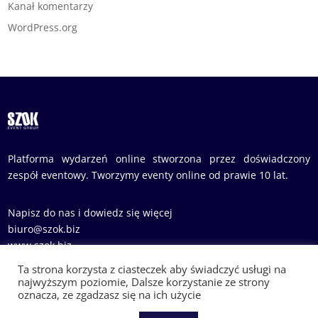
Kanał komentarzy
WordPress.org
Platforma wydarzeń online stworzona przez doświadczony
zespół eventowy. Tworzymy eventy online od prawie 10 lat.
Napisz do nas i dowiedz się więcej
biuro@szok.biz
www.szok.biz
+48 508 050 917
,
+48 663 277 823
Ta strona korzysta z ciasteczek aby świadczyć usługi na
najwyższym poziomie, Dalsze korzystanie ze strony
oznacza, ze zgadzasz się na ich użycie