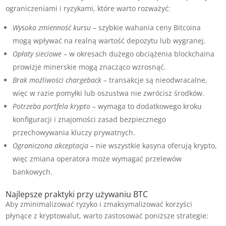
ograniczeniami i ryzykami, które warto rozważyć:
Wysoka zmienność kursu
– szybkie wahania ceny Bitcoina
mogą wpływać na realną wartość depozytu lub wygranej.
Opłaty sieciowe
– w okresach dużego obciążenia blockchaina
prowizje minerskie mogą znacząco wzrosnąć.
Brak możliwości chargeback
– transakcje są nieodwracalne,
więc w razie pomyłki lub oszustwa nie zwrócisz środków.
Potrzeba portfela krypto
– wymaga to dodatkowego kroku
konfiguracji i znajomości zasad bezpiecznego
przechowywania kluczy prywatnych.
Ograniczona akceptacja
– nie wszystkie kasyna oferują krypto,
więc zmiana operatora może wymagać przelewów
bankowych.
Najlepsze praktyki przy używaniu BTC
Aby zminimalizować ryzyko i zmaksymalizować korzyści
płynące z kryptowalut, warto zastosować poniższe strategie: