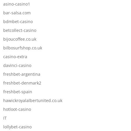
asino-casino1
bar-salsa.com
bdmbet-casino
betcollect-casino
bijoucoffee.co.uk
bilbosurfshop.co.uk
casino-extra
davinci-casino
freshbet-argentina
freshbet-denmark2
freshbet-spain
hawickroyalalbertunited.co.uk
hotloot-casino
IT
lollybet-casino