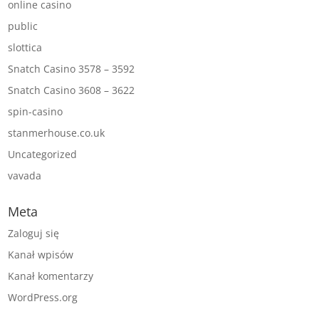
online casino
public
slottica
Snatch Casino 3578 – 3592
Snatch Casino 3608 – 3622
spin-casino
stanmerhouse.co.uk
Uncategorized
vavada
Meta
Zaloguj się
Kanał wpisów
Kanał komentarzy
WordPress.org