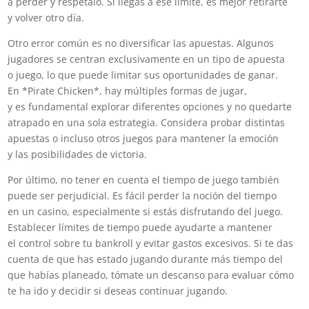
a perder y respétalo. Si llegas a ese límite, es mejor retirarte
y volver otro día.
Otro error común es no diversificar las apuestas. Algunos
jugadores se centran exclusivamente en un tipo de apuesta
o juego, lo que puede limitar sus oportunidades de ganar.
En *Pirate Chicken*, hay múltiples formas de jugar,
y es fundamental explorar diferentes opciones y no quedarte
atrapado en una sola estrategia. Considera probar distintas
apuestas o incluso otros juegos para mantener la emoción
y las posibilidades de victoria.
Por último, no tener en cuenta el tiempo de juego también
puede ser perjudicial. Es fácil perder la noción del tiempo
en un casino, especialmente si estás disfrutando del juego.
Establecer límites de tiempo puede ayudarte a mantener
el control sobre tu bankroll y evitar gastos excesivos. Si te das
cuenta de que has estado jugando durante más tiempo del
que habías planeado, tómate un descanso para evaluar cómo
te ha ido y decidir si deseas continuar jugando.