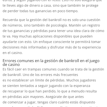
te lleves algo de dinero a casa, sino que también te protege
de perder todas tus ganancias en poco tiempo.
Recuerda que la gestión del bankroll no es solo una cuestión
de números, sino también de psicología. Mantén un registro
de tus ganancias y pérdidas para tener una idea clara de cómo
te va. Hay muchas aplicaciones disponibles que pueden
ayudarte con esto. Un enfoque consciente te permitirá tomar
decisiones más informadas y disfrutar más de tu experiencia
en el casino.
Errores comunes en la gestión de bankroll en el juego
de casino
Es fácil caer en trampas comunes cuando se trata de la gestión
de bankroll. Uno de los errores más frecuentes
es no establecer un límite de pérdidas. Muchos jugadores
se sienten tentados a seguir jugando con la esperanza
de recuperar lo que han perdido, lo que a menudo resulta
en pérdidas aún mayores. Asegúrate de que antes
de comenzar a jugar, tengas claro cuánto estás dispuesto