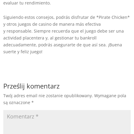
evaluar tu rendimiento.
Siguiendo estos consejos, podrás disfrutar de *Pirate Chicken*
y otros juegos de casino de manera más efectiva
y responsable. Siempre recuerda que el juego debe ser una
actividad placentera y, al gestionar tu bankroll
adecuadamente, podrás asegurarte de que así sea. ¡Buena
suerte y feliz juego!
Prześlij komentarz
Twój adres email nie zostanie opublikowany.
Wymagane pola
są oznaczone
*