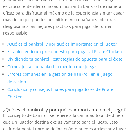
es crucial entender cómo administrar tu bankroll de manera
eficaz para disfrutar al máximo de la experiencia sin arriesgar
más de lo que puedes permitirte. Acompáñanos mientras
desglosamos las mejores prácticas para jugar de forma
responsable.
¿Qué es el bankroll y por qué es importante en el juego?
Estableciendo un presupuesto para jugar al Pirate Chicken
Dividiendo tu bankroll: estrategias de apuesta para el éxito
Cómo ajustar tu bankroll a medida que juegas
Errores comunes en la gestión de bankroll en el juego
de casino
Conclusión y consejos finales para jugadores de Pirate
Chicken
¿Qué es el bankroll y por qué es importante en el juego?
El concepto de bankroll se refiere a la cantidad total de dinero
que un jugador destina exclusivamente para el juego. Esto
es fundamental porque define cuánto puedes arriesgar y jugar