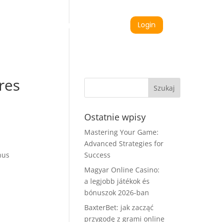
Agenda
Prelegenci
Bilety
Login
res
Ostatnie wpisy
Mastering Your Game:
Advanced Strategies for
nus
Success
Magyar Online Casino:
a legjobb játékok és
bónuszok 2026-ban
BaxterBet: jak zacząć
przygodę z grami online