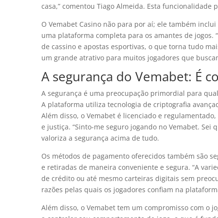
casa,” comentou Tiago Almeida. Esta funcionalidade 
O Vemabet Casino não para por aí; ele também inclui 
uma plataforma completa para os amantes de jogos. “
de cassino e apostas esportivas, o que torna tudo mais
um grande atrativo para muitos jogadores que buscam
A segurança do Vemabet: É co
A segurança é uma preocupação primordial para qualqu
A plataforma utiliza tecnologia de criptografia avanç
Além disso, o Vemabet é licenciado e regulamentado,
e justiça. “Sinto-me seguro jogando no Vemabet. Sei 
valoriza a segurança acima de tudo.
Os métodos de pagamento oferecidos também são segu
e retiradas de maneira conveniente e segura. “A var
de crédito ou até mesmo carteiras digitais sem preoc
razões pelas quais os jogadores confiam na plataform
Além disso, o Vemabet tem um compromisso com o jog