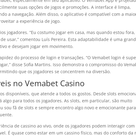
mabet, especialmente em seu aplicativo. O Vemabet App é projeta
cilmente suas opções de jogos e promoções. A interface é limpa,
ando a navegação. Além disso, o aplicativo é compatível com a maio
oveitar a experiência de jogo.
ários jogadores. “Eu costumo jogar em casa, mas quando estou fora,
 de usar,” comentou Luís Pereira. Esta adaptabilidade é uma gran
tivo e desejam jogar em movimento.
apidez do processo de login e transações. “O Vemabet login é supe
gar,” disse Sofia Martins. Isso demonstra o compromisso do Vema
rmitindo que os jogadores se concentrem na diversão.
veis no Vemabet Casino
s disponíveis, que atende a todos os gostos. Desde slots emocion
á algo para todos os jogadores. As slots, em particular, são muito
Eu sou fã de slots e sempre encontro algo novo e emocionante para
uente.
ência de cassino ao vivo, onde os jogadores podem interagir com
crível. É quase como estar em um cassino físico, mas do conforto da