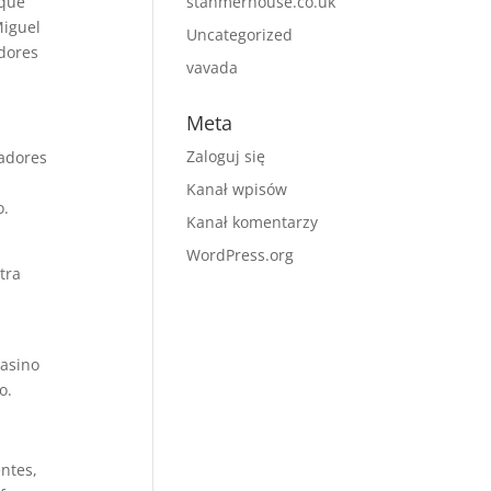
 que
stanmerhouse.co.uk
Miguel
Uncategorized
dores
vavada
Meta
Zaloguj się
gadores
Kanał wpisów
o.
Kanał komentarzy
WordPress.org
tra
casino
o.
ntes,