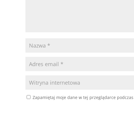
Zapamiętaj moje dane w tej przeglądarce podczas 