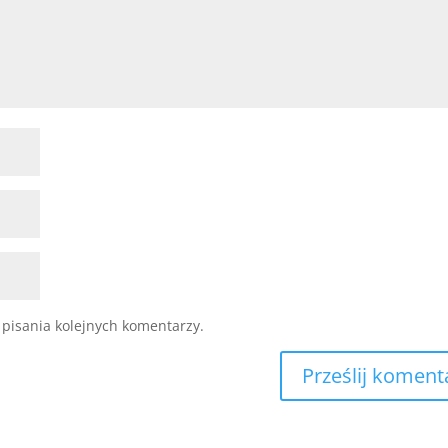
pisania kolejnych komentarzy.