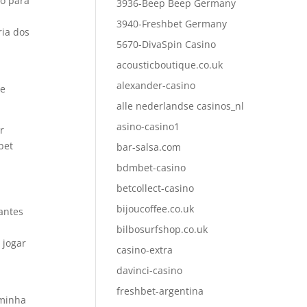
do para
3936-Beep Beep Germany
3940-Freshbet Germany
ria dos
5670-DivaSpin Casino
acousticboutique.co.uk
alexander-casino
de
alle nederlandse casinos_nl
asino-casino1
r
bet
bar-salsa.com
bdmbet-casino
betcollect-casino
bijoucoffee.co.uk
antes
bilbosurfshop.co.uk
 jogar
casino-extra
davinci-casino
freshbet-argentina
 minha