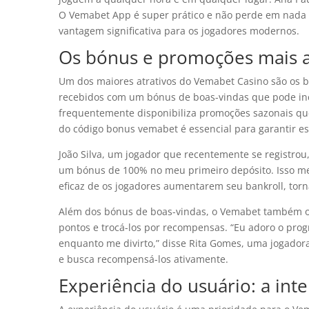
O Vemabet App é super prático e não perde em nada 
vantagem significativa para os jogadores modernos.
Os bónus e promoções mais at
Um dos maiores atrativos do Vemabet Casino são os 
recebidos com um bónus de boas-vindas que pode incl
frequentemente disponibiliza promoções sazonais qu
do código bonus vemabet é essencial para garantir es
João Silva, um jogador que recentemente se registrou
um bónus de 100% no meu primeiro depósito. Isso m
eficaz de os jogadores aumentarem seu bankroll, tor
Além dos bónus de boas-vindas, o Vemabet também o
pontos e trocá-los por recompensas. “Eu adoro o prog
enquanto me divirto,” disse Rita Gomes, uma jogadora
e busca recompensá-los ativamente.
Experiência do usuário: a in