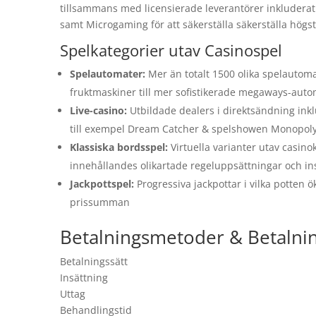
tillsammans med licensierade leverantörer inkluderat 
samt Microgaming för att säkerställa säkerställa högst
Spelkategorier utav Casinospel
Spelautomater:
Mer än totalt 1500 olika spelautoma
fruktmaskiner till mer sofistikerade megaways-auto
Live-casino:
Utbildade dealers i direktsändning inkl
till exempel Dream Catcher & spelshowen Monopoly
Klassiska bordsspel:
Virtuella varianter utav casino
innehållandes olikartade regeluppsättningar och in
Jackpottspel:
Progressiva jackpottar i vilka potten ö
prissumman
Betalningsmetoder & Betalni
Betalningssätt
Insättning
Uttag
Behandlingstid