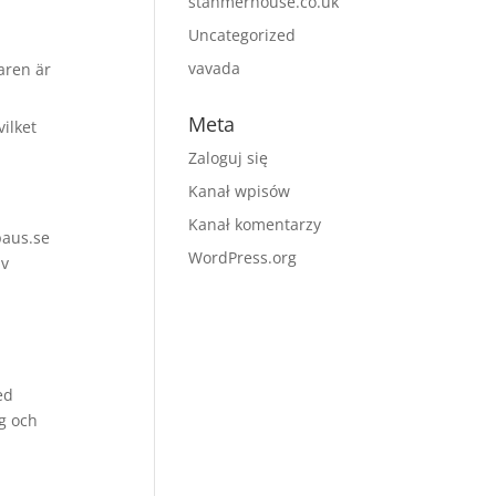
stanmerhouse.co.uk
Uncategorized
vavada
aren är
Meta
ilket
Zaloguj się
Kanał wpisów
Kanał komentarzy
paus.se
WordPress.org
av
ed
g och