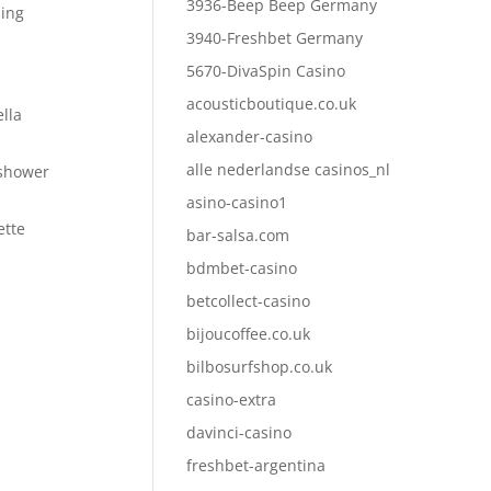
3936-Beep Beep Germany
ming
3940-Freshbet Germany
5670-DivaSpin Casino
acousticboutique.co.uk
lla
alexander-casino
alle nederlandse casinos_nl
lshower
asino-casino1
ette
bar-salsa.com
bdmbet-casino
betcollect-casino
bijoucoffee.co.uk
bilbosurfshop.co.uk
casino-extra
davinci-casino
freshbet-argentina