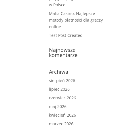
w Polsce
Mafia Casino: Najlepsze
metody płatności dla graczy
online
Test Post Created
Najnowsze
komentarze
Archiwa
sierpień 2026
lipiec 2026
czerwiec 2026
maj 2026
kwiecień 2026
marzec 2026