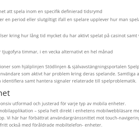
et att spela inom en specifik definierad tidsrymd
r en period eller slutgiltigt ifall en spelare upplever hur man spel
 kring hur lång tid mycket du har aktivt spelat på casinot samt v
r tjugofyra timmar, i en vecka alternativt en hel månad
oner som hjälplinjen Stödlinjen & självavstängningsportalen Spel
r användare som aktivt har problem kring deras spelande. Samtliga 
identifiera samt hantera signaler relaterade till spelproblematik.
het
ponsiv utformad och justerad för varje typ av mobila enheter.
mobilapplikation – spela helt direkt i enhetens mobilwebbläsare m
. Vi här har förbättrat användargränssnittet mot touch-navigerin
mfritt också med föråldrade mobiltelefon- enheter.