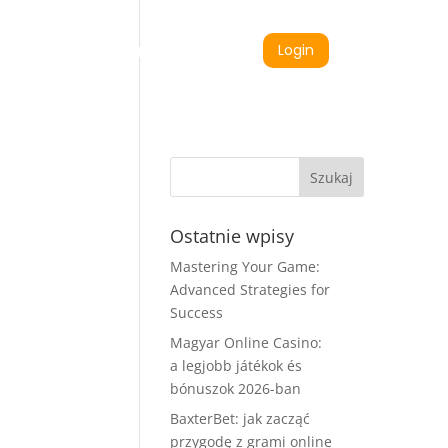
Agenda
Prelegenci
Bilety
Login
Ostatnie wpisy
Mastering Your Game:
Advanced Strategies for
Success
Magyar Online Casino:
a legjobb játékok és
bónuszok 2026-ban
BaxterBet: jak zacząć
przygodę z grami online