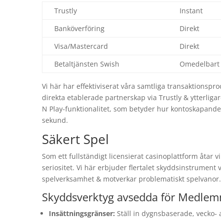
Trustly
Instant
Banköverföring
Direkt
Visa/Mastercard
Direkt
Betaltjänsten Swish
Omedelbart
Vi här har effektiviserat våra samtliga transaktionsproc
direkta etablerade partnerskap via Trustly & ytterli
N Play-funktionalitet, som betyder hur kontoskapande,
sekund.
Säkert Spel
Som ett fullständigt licensierat casinoplattform åtar v
seriositet. Vi här erbjuder flertalet skyddsinstrument v
spelverksamhet & motverkar problematiskt spelvanor.
Skyddsverktyg avsedda för Medle
Insättningsgränser:
Ställ in dygnsbaserade, vecko- 