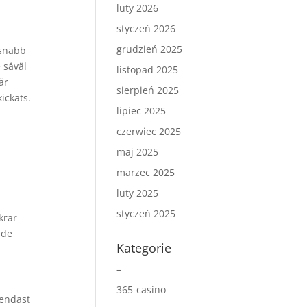
luty 2026
styczeń 2026
grudzień 2025
 snabb
 såväl
listopad 2025
är
sierpień 2025
ickats.
lipiec 2025
czerwiec 2025
maj 2025
marzec 2025
luty 2025
styczeń 2025
krar
nde
Kategorie
–
365-casino
 endast