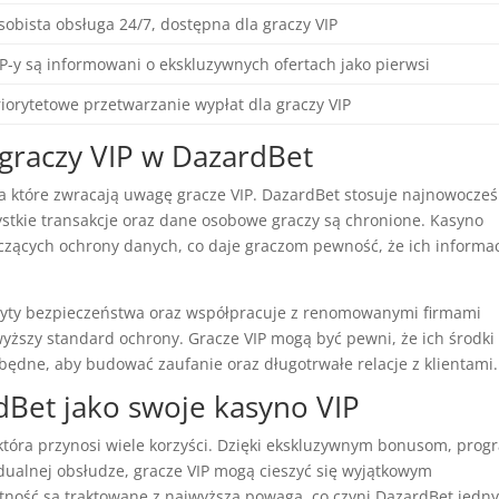
sobista obsługa 24/7, dostępna dla graczy VIP
IP-y są informowani o ekskluzywnych ofertach jako pierwsi
riorytetowe przetwarzanie wypłat dla graczy VIP
graczy VIP w DazardBet
a które zwracają uwagę gracze VIP. DazardBet stosuje najnowocześ
ystkie transakcje oraz dane osobowe graczy są chronione. Kasyno
czących ochrony danych, co daje graczom pewność, że ich informa
dyty bezpieczeństwa oraz współpracuje z renomowanymi firmami
ższy standard ochrony. Gracze VIP mogą być pewni, że ich środki 
zbędne, aby budować zaufanie oraz długotrwałe relacje z klientami.
Bet jako swoje kasyno VIP
 która przynosi wiele korzyści. Dzięki ekskluzywnym bonusom, pro
dualnej obsłudze, gracze VIP mogą cieszyć się wyjątkowym
ność są traktowane z najwyższą powagą, co czyni DazardBet jedn