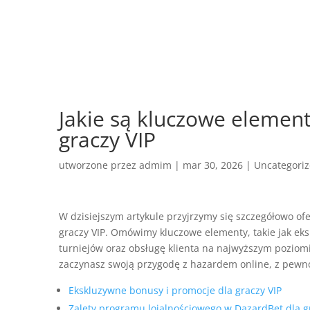
Jakie są kluczowe element
graczy VIP
utworzone przez
admim
|
mar 30, 2026
|
Uncategori
W dzisiejszym artykule przyjrzymy się szczegółowo ofe
graczy VIP. Omówimy kluczowe elementy, takie jak ek
turniejów oraz obsługę klienta na najwyższym poziom
zaczynasz swoją przygodę z hazardem online, z pewnośc
Ekskluzywne bonusy i promocje dla graczy VIP
Zalety programu lojalnościowego w DazardBet dla g