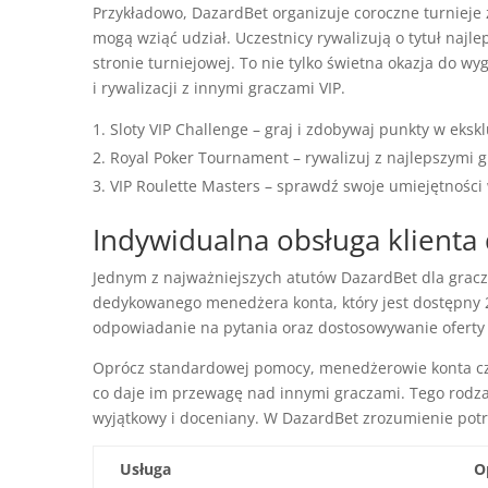
Przykładowo, DazardBet organizuje coroczne turnieje 
mogą wziąć udział. Uczestnicy rywalizują o tytuł najle
stronie turniejowej. To nie tylko świetna okazja do 
i rywalizacji z innymi graczami VIP.
Sloty VIP Challenge – graj i zdobywaj punkty w eks
Royal Poker Tournament – rywalizuj z najlepszymi 
VIP Roulette Masters – sprawdź swoje umiejętności w
Indywidualna obsługa klienta 
Jednym z najważniejszych atutów DazardBet dla graczy
dedykowanego menedżera konta, który jest dostępny 
odpowiadanie na pytania oraz dostosowywanie oferty
Oprócz standardowej pomocy, menedżerowie konta czę
co daje im przewagę nad innymi graczami. Tego rodzaju
wyjątkowy i doceniany. W DazardBet zrozumienie potr
Usługa
O