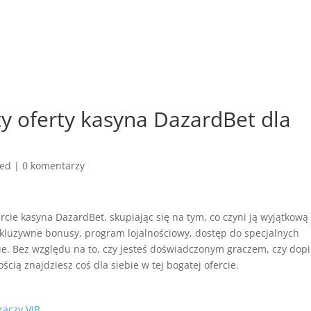
Rejestracja
y oferty kasyna DazardBet dla
zed
|
0 komentarzy
rcie kasyna DazardBet, skupiając się na tym, co czyni ją wyjątkową
skluzywne bonusy, program lojalnościowy, dostęp do specjalnych
ie. Bez względu na to, czy jesteś doświadczonym graczem, czy dopi
ią znajdziesz coś dla siebie w tej bogatej ofercie.
raczy VIP