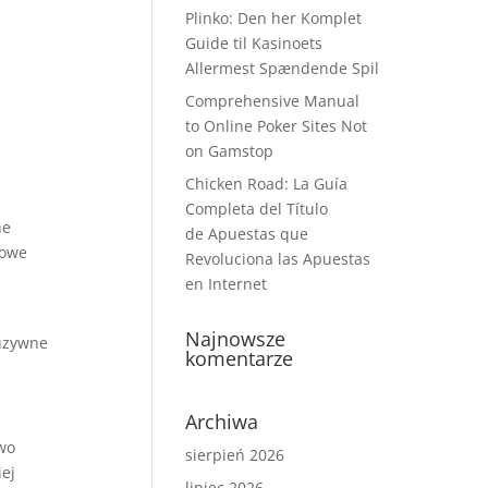
Plinko: Den her Komplet
Guide til Kasinoets
Allermest Spændende Spil
Comprehensive Manual
to Online Poker Sites Not
on Gamstop
Chicken Road: La Guía
Completa del Título
ne
de Apuestas que
iowe
Revoluciona las Apuestas
en Internet
u
Najnowsze
luzywne
komentarze
Archiwa
wo
sierpień 2026
ej
lipiec 2026