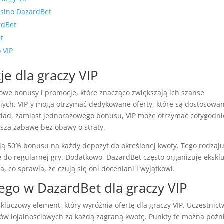
asino DazardBet
rdBet
t
 VIP
e dla graczy VIP
owe bonusy i promocje, które znacząco zwiększają ich szanse
ch, VIP-y mogą otrzymać dedykowane oferty, które są dostosowa
zykład, zamiast jednorazowego bonusu, VIP może otrzymać cotygodn
szą zabawę bez obawy o straty.
ają 50% bonusu na każdy depozyt do określonej kwoty. Tego rodzaj
ce do regularnej gry. Dodatkowo, DazardBet często organizuje eksk
, co sprawia, że czują się oni doceniani i wyjątkowi.
ego w DazardBet dla graczy VIP
kluczowy element, który wyróżnia ofertę dla graczy VIP. Uczestnict
w lojalnościowych za każdą zagraną kwotę. Punkty te można późni