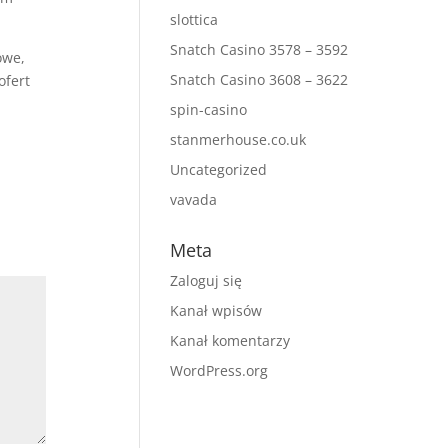
slottica
Snatch Casino 3578 – 3592
owe,
Snatch Casino 3608 – 3622
ofert
spin-casino
stanmerhouse.co.uk
Uncategorized
vavada
Meta
Zaloguj się
Kanał wpisów
Kanał komentarzy
WordPress.org