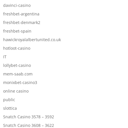
davinci-casino
freshbet-argentina
freshbet-denmark2
freshbet-spain
hawickroyalalbertunited.co.uk
hotloot-casino
IT
lollybet-casino
mem-saab.com
monixbet-casino3
online casino
public
slottica
Snatch Casino 3578 – 3592
Snatch Casino 3608 – 3622