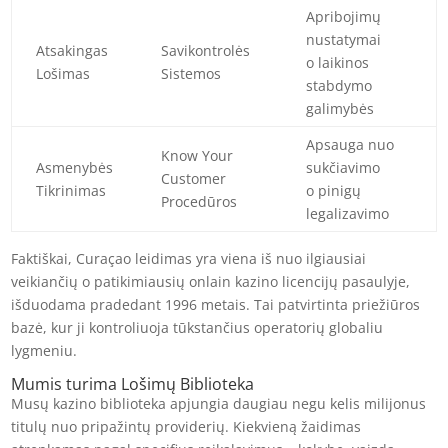
Apribojimų
nustatymai
Atsakingas
Savikontrolės
o laikinos
Lošimas
Sistemos
stabdymo
galimybės
Apsauga nuo
Know Your
Asmenybės
sukčiavimo
Customer
Tikrinimas
o pinigų
Procedūros
legalizavimo
Faktiškai, Curaçao leidimas yra viena iš nuo ilgiausiai
veikiančių o patikimiausių onlain kazino licencijų pasaulyje,
išduodama pradedant 1996 metais. Tai patvirtinta priežiūros
bazė, kur ji kontroliuoja tūkstančius operatorių globaliu
lygmeniu.
Mumis turima Lošimų Biblioteka
Musų kazino biblioteka apjungia daugiau negu kelis milijonus
titulų nuo pripažintų providerių. Kiekvieną žaidimas