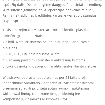
įspūdžių dalis. Dėl to įdiegėme daugybę finansiniai sprendimų,
kurs suteikia galimybę atlikti operacijas per kelias minučių.
Remiame tradicines kreditinius kartes, e-wallet o pažangius
crypto sprendimus.
Visa mokėjimai o Mastercard kortelė kredito plastikai
turinčios greiti depozitais
Skrill, Neteller sistema bei daugiau populiariausios el.
piniginės
BTC, ETH, Lite coin bei kitos kriptą
Bankinių pavedimų transferai aukštesnių kvotoms
Lokalūs mokėjimo sprendimai atitinkantys kliento vietovė
Withdrawal paprastai apdorojamos per 24 laikotarpį,
ir specifiniais variantais – dar greičiau. VIP statuso klientai
prieinami sulaukti prioritetą aptarnavimo ir aukštesnių
withdrawal limitų. Netaikome jokių pridėtinių fee
kompensacijų už įmokas ar išmokas.< /p>