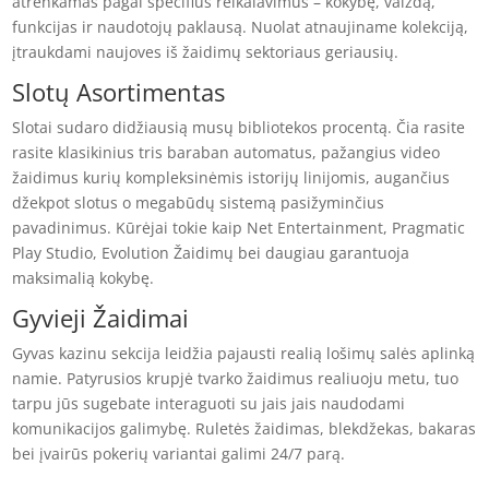
atrenkamas pagal specifius reikalavimus – kokybę, vaizdą,
funkcijas ir naudotojų paklausą. Nuolat atnaujiname kolekciją,
įtraukdami naujoves iš žaidimų sektoriaus geriausių.
Slotų Asortimentas
Slotai sudaro didžiausią musų bibliotekos procentą. Čia rasite
rasite klasikinius tris baraban automatus, pažangius video
žaidimus kurių kompleksinėmis istorijų linijomis, augančius
džekpot slotus o megabūdų sistemą pasižyminčius
pavadinimus. Kūrėjai tokie kaip Net Entertainment, Pragmatic
Play Studio, Evolution Žaidimų bei daugiau garantuoja
maksimalią kokybę.
Gyvieji Žaidimai
Gyvas kazinu sekcija leidžia pajausti realią lošimų salės aplinką
namie. Patyrusios krupjė tvarko žaidimus realiuoju metu, tuo
tarpu jūs sugebate interaguoti su jais jais naudodami
komunikacijos galimybę. Ruletės žaidimas, blekdžekas, bakaras
bei įvairūs pokerių variantai galimi 24/7 parą.