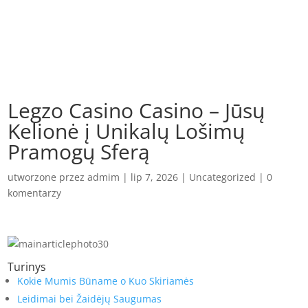
Legzo Casino Casino – Jūsų
Kelionė į Unikalų Lošimų
Pramogų Sferą
utworzone przez
admim
|
lip 7, 2026
|
Uncategorized
|
0
komentarzy
Turinys
Kokie Mumis Būname o Kuo Skiriamės
Leidimai bei Žaidėjų Saugumas