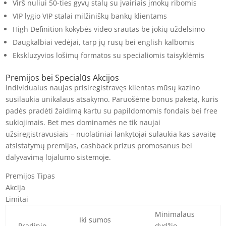
Virš nuliui 50-ties gyvų stalų su įvairiais įmokų ribomis
VIP lygio VIP stalai milžiniškų bankų klientams
High Definition kokybės video srautas be jokių uždelsimo
Daugkalbiai vedėjai, tarp jų rusų bei english kalbomis
Ekskluzyvios lošimų formatos su specialiomis taisyklėmis
Premijos bei Specialūs Akcijos
Individualus naujas prisiregistravęs klientas mūsų kazino
susilaukia unikalaus atsakymo. Paruošėme bonus paketą, kuris
padės pradėti žaidimą kartu su papildomomis fondais bei free
sukiojimais. Bet mes dominamės ne tik naujai
užsiregistravusiais – nuolatiniai lankytojai sulaukia kas savaitę
atsistatymų premijas, cashback prizus promosanus bei
dalyvavimą lojalumo sistemoje.
Premijos Tipas
Akcija
Limitai
Minimalaus
Iki sumos
Pradinio
dydžio