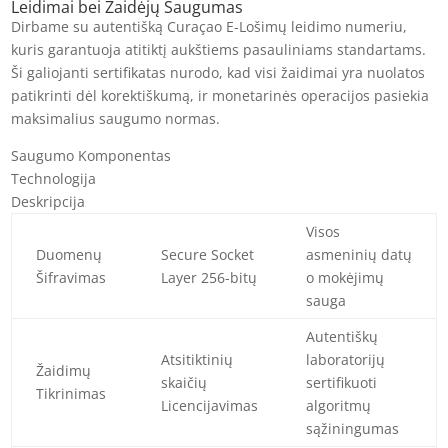
Leidimai bei Žaidėjų Saugumas
Dirbame su autentišką Curaçao E-Lošimų leidimo numeriu,
kuris garantuoja atitiktį aukštiems pasauliniams standartams.
Ši galiojanti sertifikatas nurodo, kad visi žaidimai yra nuolatos
patikrinti dėl korektiškumą, ir monetarinės operacijos pasiekia
maksimalius saugumo normas.
Saugumo Komponentas
Technologija
Deskripcija
Visos
Duomenų
Secure Socket
asmeninių datų
Šifravimas
Layer 256-bitų
o mokėjimų
sauga
Autentiškų
Atsitiktinių
laboratorijų
Žaidimų
skaičių
sertifikuoti
Tikrinimas
Licencijavimas
algoritmų
sąžiningumas