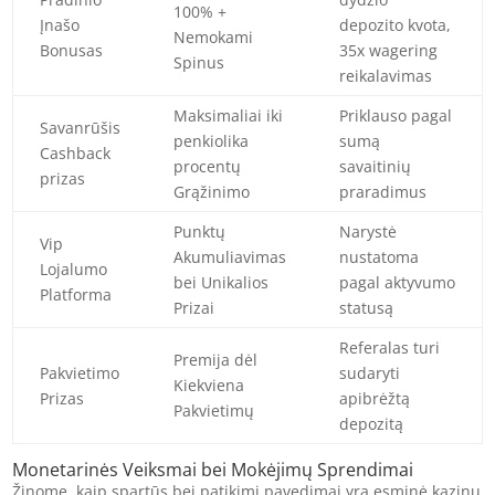
100% +
Įnašo
depozito kvota,
Nemokami
Bonusas
35x wagering
Spinus
reikalavimas
Maksimaliai iki
Priklauso pagal
Savanrūšis
penkiolika
sumą
Cashback
procentų
savaitinių
prizas
Grąžinimo
praradimus
Punktų
Narystė
Vip
Akumuliavimas
nustatoma
Lojalumo
bei Unikalios
pagal aktyvumo
Platforma
Prizai
statusą
Referalas turi
Premija dėl
Pakvietimo
sudaryti
Kiekviena
Prizas
apibrėžtą
Pakvietimų
depozitą
Monetarinės Veiksmai bei Mokėjimų Sprendimai
Žinome, kaip spartūs bei patikimi pavedimai yra esminė kazinu