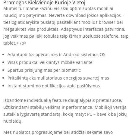
Pramogos Kiekvienoje Kurioje Vietoj
Mumis turimame kazinu visiškai optimizuotas mobiliai
naudojimo patyrimas. Neverta download jokios aplikacijos –
tiesiog atidarykite puslapį pasitelkiant mobilus browser bei
mėgaukitės visa produktais. Adaptyvus interfacas patvirtina,
jog veikimas palieki tobulas taip išmaniuosiuose telefone, taip
tablet.< /p>
Adaptuoti Ios operacinės ir Android sistemos OS
Visas produktai veikiantys mobile variante
Spartus prisijungimas per biometric
Pritaikintą akumuliatoriaus energijos suvartojimas
Instant stumimo notifikacijos apie pasiūlymus
Išbandome individualią feature daugialypiais prietaisuose,
užtikrindami stabilų veikimą ir performance. Mobilioji versija
suteikia lygiavertę standartą, kokią matyt PC – beveik be jokių
nuolaidų.
Mes nuolatos progresuojame bei atidžiai sekame savo