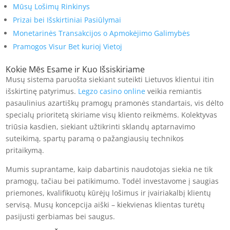
Mūsų Lošimų Rinkinys
Prizai bei Išskirtiniai Pasiūlymai
Monetarinės Transakcijos o Apmokėjimo Galimybės
Pramogos Visur Bet kurioj Vietoj
Kokie Mēs Esame ir Kuo Išsiskiriame
Musų sistema paruošta siekiant suteikti Lietuvos klientui itin
išskirtinę patyrimus.
Legzo casino online
veikia remiantis
pasaulinius azartiškų pramogų pramonės standartais, vis dėlto
specialų prioritetą skiriame visų kliento reikmėms. Kolektyvas
triūsia kasdien, siekiant užtikrinti sklandų aptarnavimo
suteikimą, spartų paramą o pažangiausių technikos
pritaikymą.
Mumis suprantame, kaip dabartinis naudotojas siekia ne tik
pramogų, tačiau bei patikimumo. Todėl investavome į saugias
priemones, kvalifikuotų kūrėjų lošimus ir įvairiakalbį klientų
servisą. Musų koncepcija aiški – kiekvienas klientas turėtų
pasijusti gerbiamas bei saugus.