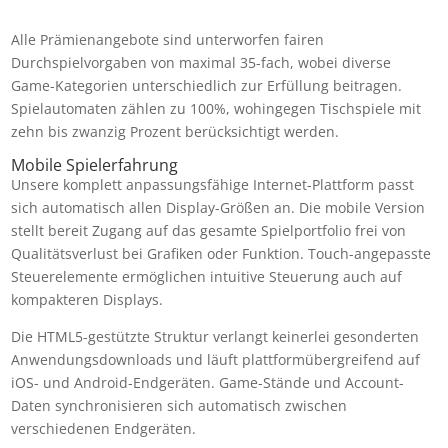
Alle Prämienangebote sind unterworfen fairen
Durchspielvorgaben von maximal 35-fach, wobei diverse
Game-Kategorien unterschiedlich zur Erfüllung beitragen.
Spielautomaten zählen zu 100%, wohingegen Tischspiele mit
zehn bis zwanzig Prozent berücksichtigt werden.
Mobile Spielerfahrung
Unsere komplett anpassungsfähige Internet-Plattform passt
sich automatisch allen Display-Größen an. Die mobile Version
stellt bereit Zugang auf das gesamte Spielportfolio frei von
Qualitätsverlust bei Grafiken oder Funktion. Touch-angepasste
Steuerelemente ermöglichen intuitive Steuerung auch auf
kompakteren Displays.
Die HTML5-gestützte Struktur verlangt keinerlei gesonderten
Anwendungsdownloads und läuft plattformübergreifend auf
iOS- und Android-Endgeräten. Game-Stände und Account-
Daten synchronisieren sich automatisch zwischen
verschiedenen Endgeräten.