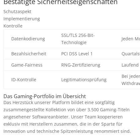
Bestätigte Sicherheitseigenschaften
Schutzaspekt
Implementierung
Kontrolle
SSL/TLS 256-Bit-
Datenkodierung
Jeden M
Technologie
Bezahlsicherheit
PCI DSS Level 1
Quartal
Game-Fairness
RNG-Zertifizierung
Laufend
Bei jede
ID-Kontrolle
Legitimationsprüfung
Withdra
Das Gaming-Portfolio im Übersicht
Das Herzstück unserer Platform bildet eine sorgfältig
zusammengestellte Kollektion von über 3.500 Gaming-Titeln
angesehener Softwareanbieter. Unser Team kooperieren
exklusiv mit Herstellern zusammen, die in der Sparte für
Innovation und technische Spitzenleistung renommiert sind.