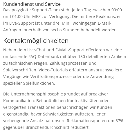
Kundendienst und Service
Das polyglotte Support-Team steht jeden Tag zwischen 09:00
und 01:00 Uhr MEZ zur Verfügung. Die mittlere Reaktionszeit
im Live-Support ist unter drei Min., wohingegen E-Mail-
Anfragen innerhalb von sechs Stunden behandelt werden.
Kontaktmöglichkeiten
Neben dem Live-Chat und E-Mail-Support offerieren wir eine
umfassende FAQ-Datenbank mit über 150 detaillierten Artikeln
zu technischen Fragen, Zahlungsprozessen und
Spielvorschriften. Video-Tutorials erläutern anspruchsvollere
Vorgänge wie Verifikationsprozesse oder die Anwendung
spezieller Spielfunktionen.
Die Unternehmensphilosophie gründet auf proaktiver
Kommunikation: Bei unüblichen Kontoaktivitäten oder
verzögerten Transaktionen benachrichtigen wir Kunden
eigenständig, bevor Schwierigkeiten auftreten. Jener
vorbeugende Ansatz hat unsere Reklamationsquoten um 67%
gegenüber Branchendurchschnitt reduziert.