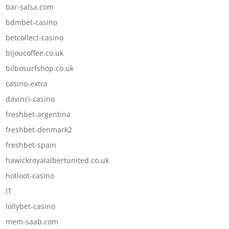
bar-salsa.com
bdmbet-casino
betcollect-casino
bijoucoffee.co.uk
bilbosurfshop.co.uk
casino-extra
davinci-casino
freshbet-argentina
freshbet-denmark2
freshbet-spain
hawickroyalalbertunited.co.uk
hotloot-casino
IT
lollybet-casino
mem-saab.com