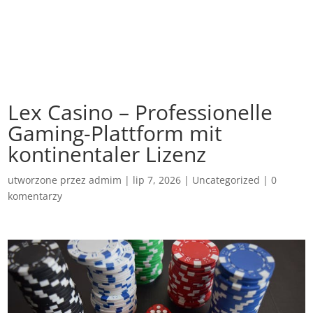
Lex Casino – Professionelle
Gaming-Plattform mit
kontinentaler Lizenz
utworzone przez
admim
|
lip 7, 2026
|
Uncategorized
|
0
komentarzy