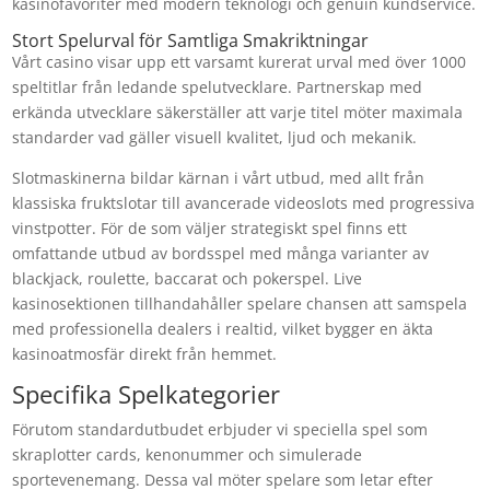
kasinofavoriter med modern teknologi och genuin kundservice.
Stort Spelurval för Samtliga Smakriktningar
Vårt casino visar upp ett varsamt kurerat urval med över 1000
speltitlar från ledande spelutvecklare. Partnerskap med
erkända utvecklare säkerställer att varje titel möter maximala
standarder vad gäller visuell kvalitet, ljud och mekanik.
Slotmaskinerna bildar kärnan i vårt utbud, med allt från
klassiska fruktslotar till avancerade videoslots med progressiva
vinstpotter. För de som väljer strategiskt spel finns ett
omfattande utbud av bordsspel med många varianter av
blackjack, roulette, baccarat och pokerspel. Live
kasinosektionen tillhandahåller spelare chansen att samspela
med professionella dealers i realtid, vilket bygger en äkta
kasinoatmosfär direkt från hemmet.
Specifika Spelkategorier
Förutom standardutbudet erbjuder vi speciella spel som
skraplotter cards, kenonummer och simulerade
sportevenemang. Dessa val möter spelare som letar efter