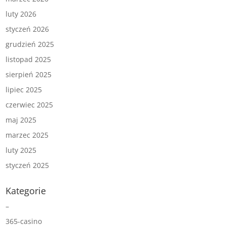
luty 2026
styczeń 2026
grudzień 2025
listopad 2025
sierpień 2025
lipiec 2025
czerwiec 2025
maj 2025
marzec 2025
luty 2025
styczeń 2025
Kategorie
–
365-casino