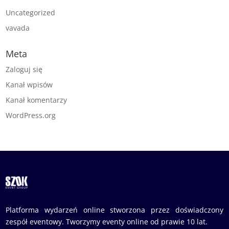
Uncategorized
vavada
Meta
Zaloguj się
Kanał wpisów
Kanał komentarzy
WordPress.org
Platforma wydarzeń online stworzona przez doświadczony
zespół eventowy. Tworzymy eventy online od prawie 10 lat.