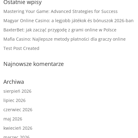
Ostatnie wpisy
Mastering Your Game: Advanced Strategies for Success
Magyar Online Casino: a legjobb játékok és bónuszok 2026-ban
BaxterBet: jak zacząć przygodę z grami online w Polsce
Mafia Casino: Najlepsze metody płatności dla graczy online
Test Post Created
Najnowsze komentarze
Archiwa
sierpień 2026
lipiec 2026
czerwiec 2026
maj 2026
kwiecień 2026
marzec 2026