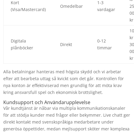
Kort
1-3
Omedelbar
2
(Visa/Mastercard)
vardagar
0
kr
1
kr
Digitala
0-12
Direkt
3
plånböcker
timmar
0
kr
Alla betalningar hanteras med högsta skydd och vi arbetar
efter att bearbeta uttag så kvickt som det går. Kontrollen för
nya konton är effektiviserad men grundlig för att möta krav
kring ansvarsfull spel och ekonomisk brottslighet.
Kundsupport och Användarupplevelse
Vår kundtjänst är nåbar via multipla kommunikationskanaler
för att stödja kunder med frågor eller bekymmer. Live chatt ger
direkt kontakt med svenskspråkiga medarbetare under
generösa öppettider, medan mejlsupport sköter mer komplexa