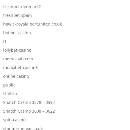
freshbet-denmark2
freshbet-spain
hawickroyalalbertunited.co.uk
hotloot-casino
IT
lollybet-casino
mem-saab.com
monixbet-casino3
online casino
public
slottica
Snatch Casino 3578 – 3592
Snatch Casino 3608 – 3622
spin-casino
stanmerhouse.co.uk