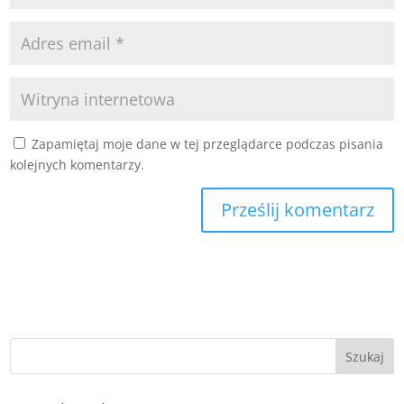
Zapamiętaj moje dane w tej przeglądarce podczas pisania
kolejnych komentarzy.