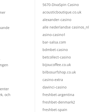
5670-DivaSpin Casino
acousticboutique.co.uk
oner
alexander-casino
alle nederlandse casinos_nl
apande
asino-casino1
bar-salsa.com
bdmbet-casino
betcollect-casino
-
bijoucoffee.co.uk
ingen
bilbosurfshop.co.uk
casino-extra
davinci-casino
genter
ek, och
freshbet-argentina
freshbet-denmark2
freshbet-spain