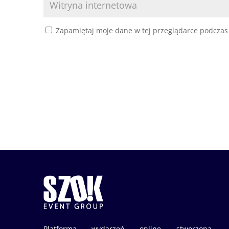
Zapamiętaj moje dane w tej przeglądarce podczas 
Platforma wydarzeń online stworzona