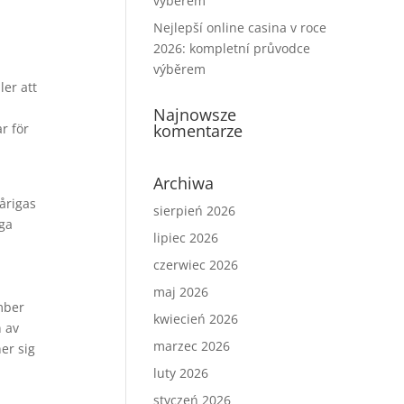
výběrem
Nejlepší online casina v roce
2026: kompletní průvodce
výběrem
ler att
Najnowsze
r för
komentarze
Archiwa
a
årigas
sierpień 2026
ga
lipiec 2026
czerwiec 2026
maj 2026
mber
kwiecień 2026
n av
marzec 2026
er sig
luty 2026
styczeń 2026