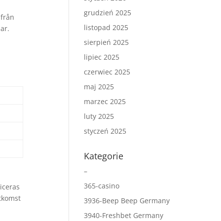
grudzień 2025
ifrån
listopad 2025
ar.
sierpień 2025
lipiec 2025
czerwiec 2025
maj 2025
marzec 2025
luty 2025
styczeń 2025
Kategorie
–
365-casino
iceras
åtkomst
3936-Beep Beep Germany
3940-Freshbet Germany