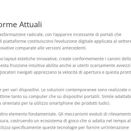
forme Attuali
sformazione radicale, con l’apparire incessante di portali che
li piattaforme costituiscono l’evoluzione digitale applicata al settor
ovative comparate alle versioni antecedenti.
dono layout estetiche innovative, create conformemente i canoni dell
sta fruizione intuitiva abilita anche ai utenti scarsamente avvezzi
i giocatori navigati apprezzano la velocità di apertura e questa pron
 per vari dispositivi. Le soluzioni contemporanee sono realizzate 
me tanto su computer che su dispositivi portatili. Simile adattabi
orientato per la utilizzo smartphone dei prodotti ludici.
altro elemento fondamentale. Gli meccanismi evoluti di rilevamento
ura, costruendo un ecosistema di gioco che si adatta nel tempo al
ilizza specificamente queste tecnologie per fornire un’interazione