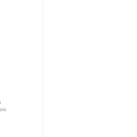
i
più