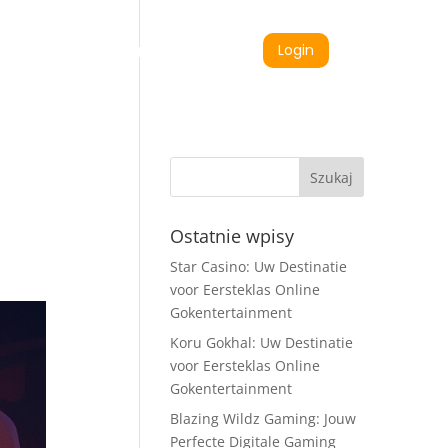
Agenda
Prelegenci
Bilety
Login
Ostatnie wpisy
Star Casino: Uw Destinatie
voor Eersteklas Online
Gokentertainment
Koru Gokhal: Uw Destinatie
voor Eersteklas Online
Gokentertainment
Blazing Wildz Gaming: Jouw
Perfecte Digitale Gaming