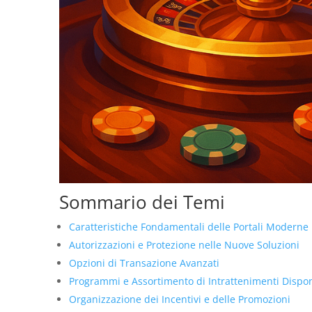
Sommario dei Temi
Caratteristiche Fondamentali delle Portali Moderne
Autorizzazioni e Protezione nelle Nuove Soluzioni
Opzioni di Transazione Avanzati
Programmi e Assortimento di Intrattenimenti Dispon
Organizzazione dei Incentivi e delle Promozioni