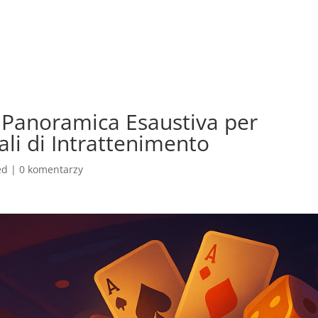
Rejestracja
 Panoramica Esaustiva per
ali di Intrattenimento
ed
|
0 komentarzy