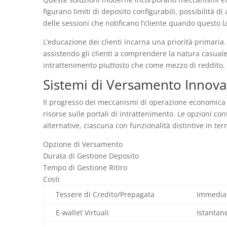
figurano limiti di deposito configurabili, possibilità
delle sessioni che notificano l’cliente quando questo 
L’educazione dei clienti incarna una priorità primaria. 
assistendo gli clienti a comprendere la natura casuale
intrattenimento piuttosto che come mezzo di reddito.
Sistemi di Versamento Innovat
Il progresso dei meccanismi di operazione economica ha
risorse sulle portali di intrattenimento. Le opzioni
alternative, ciascuna con funzionalità distintive in term
Opzione di Versamento
Durata di Gestione Deposito
Tempo di Gestione Ritiro
Costi
Tessere di Credito/Prepagata
Immedia
E-wallet Virtuali
Istantan