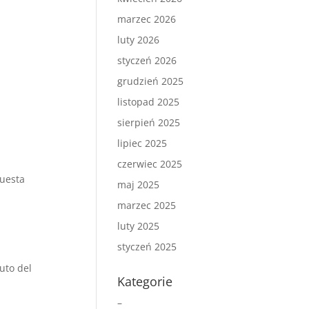
marzec 2026
luty 2026
styczeń 2026
grudzień 2025
listopad 2025
sierpień 2025
lipiec 2025
czerwiec 2025
Questa
maj 2025
i
marzec 2025
luty 2025
styczeń 2025
uto del
Kategorie
–