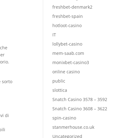
freshbet-denmark2
freshbet-spain
hotloot-casino
IT
lollybet-casino
 che
mem-saab.com
der
orio.
monixbet-casino3
online casino
public
 sorto
slottica
Snatch Casino 3578 – 3592
Snatch Casino 3608 – 3622
vi di
spin-casino
stanmerhouse.co.uk
ili
Uncategorized