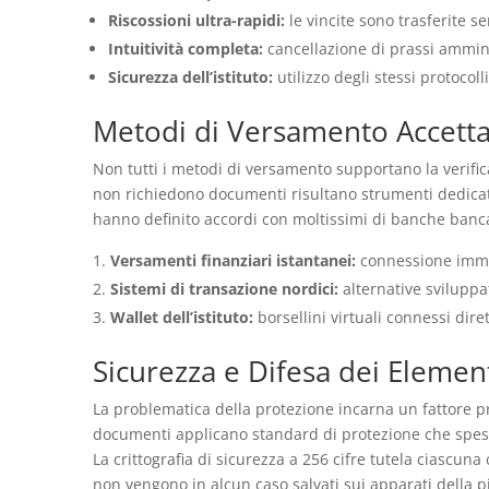
Riscossioni ultra-rapidi:
le vincite sono trasferite 
Intuitività completa:
cancellazione di prassi ammini
Sicurezza dell’istituto:
utilizzo degli stessi protocolli
Metodi di Versamento Accetta
Non tutti i metodi di versamento supportano la verifica
non richiedono documenti risultano strumenti dedicati c
hanno definito accordi con moltissimi di banche bancar
Versamenti finanziari istantanei:
connessione immed
Sistemi di transazione nordici:
alternative sviluppa
Wallet dell’istituto:
borsellini virtuali connessi dire
Sicurezza e Difesa dei Elemen
La problematica della protezione incarna un fattore pri
documenti applicano standard di protezione che spesso
La crittografia di sicurezza a 256 cifre tutela ciascuna
non vengono in alcun caso salvati sui apparati della 