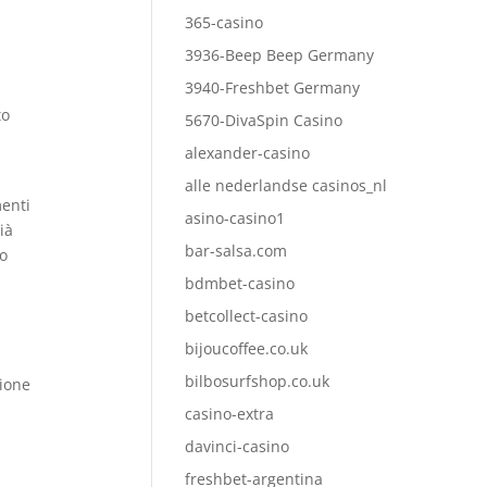
365-casino
3936-Beep Beep Germany
3940-Freshbet Germany
to
5670-DivaSpin Casino
alexander-casino
alle nederlandse casinos_nl
menti
asino-casino1
ià
bar-salsa.com
o
bdmbet-casino
betcollect-casino
bijoucoffee.co.uk
bilbosurfshop.co.uk
zione
casino-extra
davinci-casino
freshbet-argentina