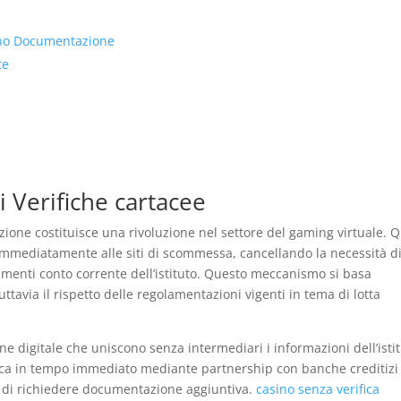
ono Documentazione
te
i Verifiche cartacee
ione costituisce una rivoluzione nel settore del gaming virtuale. 
si immediatamente alle siti di scommessa, cancellando la necessità d
imenti conto corrente dell’istituto. Questo meccanismo si basa
ttavia il rispetto delle regolamentazioni vigenti in tema di lotta
e digitale che uniscono senza intermediari i informazioni dell’istit
fica in tempo immediato mediante partnership con banche creditizi
vo di richiedere documentazione aggiuntiva.
casino senza verifica