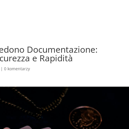
Rejestracja
hiedono Documentazione:
curezza e Rapidità
|
0 komentarzy