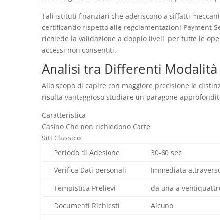
Tali istituti finanziari che aderiscono a siffatti mecca
certificando rispetto alle regolamentazioni Payment Ser
richiede la validazione a doppio livelli per tutte le op
accessi non consentiti.
Analisi tra Differenti Modalità
Allo scopo di capire con maggiore precisione le distinz
risulta vantaggioso studiare un paragone approfondito 
Caratteristica
Casino Che non richiedono Carte
Siti Classico
Periodo di Adesione
30-60 sec
Verifica Dati personali
Immediata attravers
Tempistica Prelievi
da una a ventiquattr
Documenti Richiesti
Alcuno