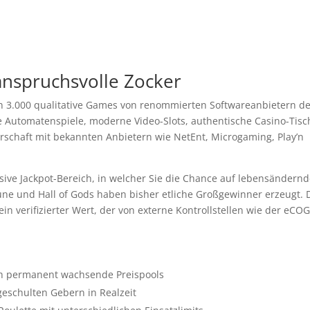
anspruchsvolle Zocker
on 3.000 qualitative Games von renommierten Softwareanbietern de
e Automatenspiele, moderne Video-Slots, authentische Casino-Tisc
erschaft mit bekannten Anbietern wie NetEnt, Microgaming, Play’n
sive Jackpot-Bereich, in welcher Sie die Chance auf lebensändernd
ne und Hall of Gods haben bisher etliche Großgewinner erzeugt. 
in verifizierter Wert, der von externe Kontrollstellen wie der eCO
h permanent wachsende Preispools
geschulten Gebern in Realzeit