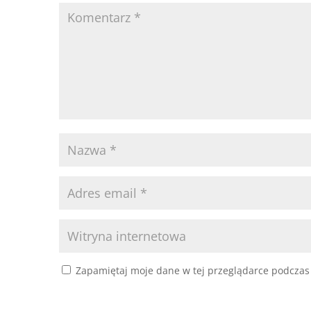
Zapamiętaj moje dane w tej przeglądarce podczas 