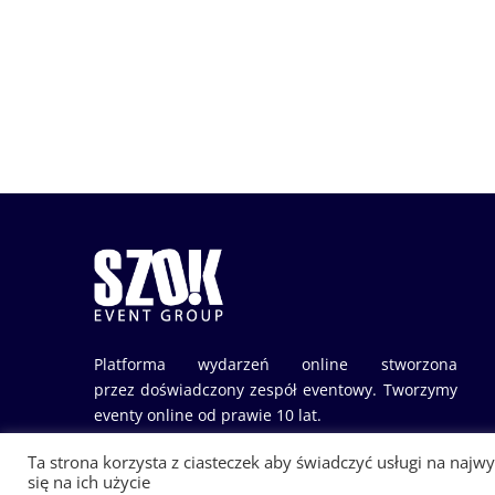
Platforma wydarzeń online stworzona
przez doświadczony zespół eventowy. Tworzymy
eventy online od prawie 10 lat.
Ta strona korzysta z ciasteczek aby świadczyć usługi na najw
się na ich użycie