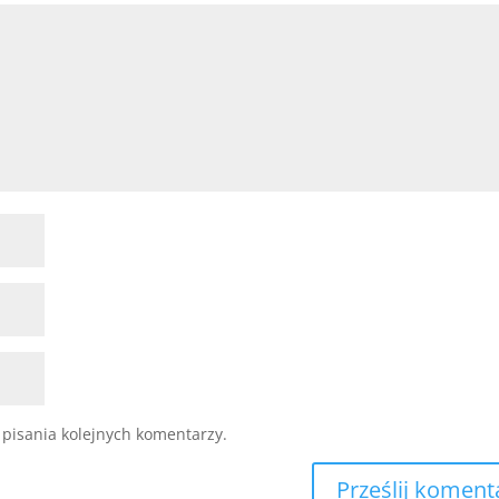
pisania kolejnych komentarzy.