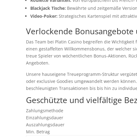
Roulette Varianten:
Von europäischem bis French- R
Blackjack Tische:
Bewährte und zeitgemäße Version
Video-Poker:
Strategisches Kartenspiel mit attrakt
Verlockende Bonusangebote
Das Team bei Platin Casino begreifen die Wichtigkeit
einen gestaffelten Willkommensbonus, der welcher si
treue Spieler von wöchentlichen Bonus-Aktionen, Rü
Angeboten.
Unsere hauseigene Treueprogramm-Struktur vergütet a
oder exclusive Goodies umgewandelt werden können. Je
beschleunigten Transaktionen bis bis hin zu individ
Geschützte und vielfältige Be
Zahlungsmethode
Einzahlungsdauer
Auszahlungsdauer
Min. Betrag