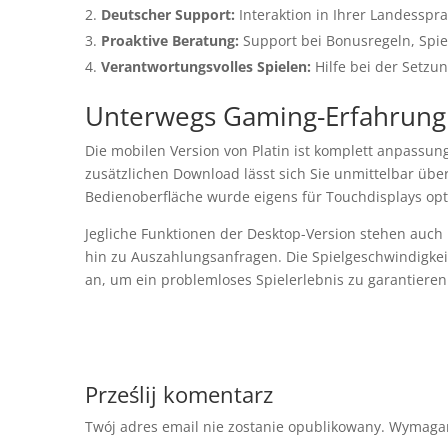
Deutscher Support:
Interaktion in Ihrer Landesspr
Proaktive Beratung:
Support bei Bonusregeln, Spi
Verantwortungsvolles Spielen:
Hilfe bei der Setzu
Unterwegs Gaming-Erfahrung
Die mobilen Version von Platin ist komplett anpassun
zusätzlichen Download lässt sich Sie unmittelbar übe
Bedienoberfläche wurde eigens für Touchdisplays opti
Jegliche Funktionen der Desktop-Version stehen auch 
hin zu Auszahlungsanfragen. Die Spielgeschwindigkeit
an, um ein problemloses Spielerlebnis zu garantieren
Prześlij komentarz
Twój adres email nie zostanie opublikowany.
Wymagan