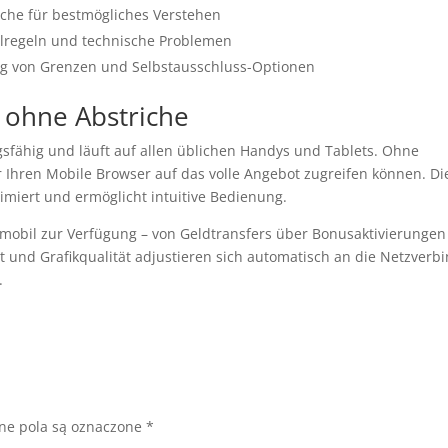
ache für bestmögliches Verstehen
elregeln und technische Problemen
ng von Grenzen und Selbstausschluss-Optionen
 ohne Abstriche
gsfähig und läuft auf allen üblichen Handys und Tablets. Ohne
r Ihren Mobile Browser auf das volle Angebot zugreifen können. Di
miert und ermöglicht intuitive Bedienung.
mobil zur Verfügung – von Geldtransfers über Bonusaktivierungen 
 und Grafikqualität adjustieren sich automatisch an die Netzverb
.
e pola są oznaczone
*