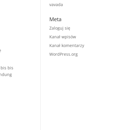
vavada
Meta
Zaloguj się
Kanał wpisów
Kanał komentarzy
e
WordPress.org
bis bis
indung