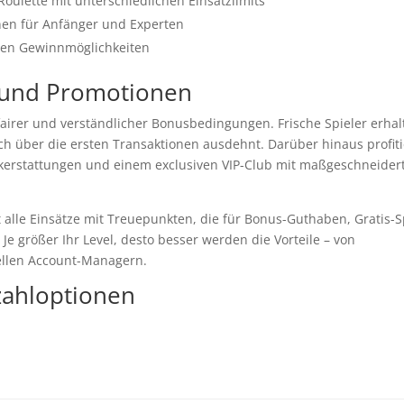
oulette mit unterschiedlichen Einsatzlimits
en für Anfänger und Experten
iven Gewinnmöglichkeiten
 und Promotionen
 fairer und verständlicher Bonusbedingungen. Frische Spieler erhal
ch über die ersten Transaktionen ausdehnt. Darüber hinaus profit
ckerstattungen und einem exclusiven VIP-Club mit maßgeschneider
lle Einsätze mit Treuepunkten, die für Bonus-Guthaben, Gratis-S
 größer Ihr Level, desto besser werden die Vorteile – von
uellen Account-Managern.
zahloptionen