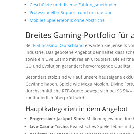
Geschützte und diverse Zahlungsmethoden
Professioneller Support rund um die Uhr
Mobiles Spielerlebnis ohne Abstriche
Breites Gaming-Portfolio für 
Bei
Platincasino Deutschland
erwarten Sie jenseits v
Industrie. Das gebotene Angebot beinhaltet klassisch
sowie ein Live Casino mit realen Croupiers. Die Partn
GO und Evolution garantiert hervorragende Qualität.
Besonders stolz sind wir auf unsere hauseigene exklu
Gewinne haben. Spiele wie Mega Moolah, Divine Fortu
durchschnittliche RTP-Quote bewegt sich bei 96,5% – e
kontinuierlich überprüft wird.
Hauptkategorien in dem Angebot
Progressiver Jackpot-Slots:
Millionengewinne durc
Live-Casino-Tische:
Realistisches Spielerlebnis mit 