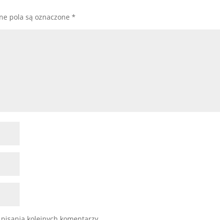
e pola są oznaczone
*
pisania kolejnych komentarzy.