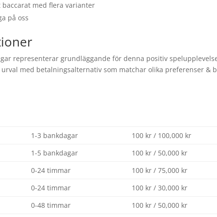
t baccarat med flera varianter
iga på oss
tioner
ngar representerar grundläggande för denna positiv spelupplevelse
e urval med betalningsalternativ som matchar olika preferenser & 
1-3 bankdagar
100 kr / 100,000 kr
1-5 bankdagar
100 kr / 50,000 kr
0-24 timmar
100 kr / 75,000 kr
0-24 timmar
100 kr / 30,000 kr
0-48 timmar
100 kr / 50,000 kr