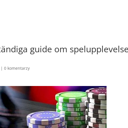
Rejestracja
ständiga guide om spelupplevels
|
0 komentarzy