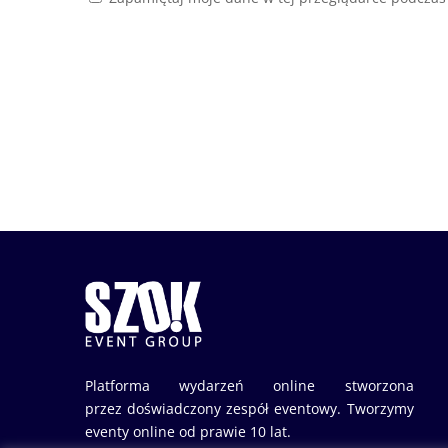
Platforma wydarzeń online stworzona
przez doświadczony zespół eventowy. Tworzymy
eventy online od prawie 10 lat.