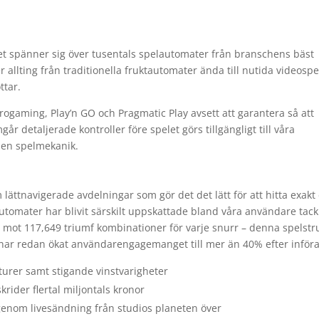
ket spänner sig över tusentals spelautomater från branschens bäst
r allting från traditionella fruktautomater ända till nutida videosp
ttar.
ogaming, Play’n GO och Pragmatic Play avsett att garantera så att
r detaljerade kontroller före spelet görs tillgängligt till våra
pen spelmekanik.
 lättnavigerade avdelningar som gör det det lätt för att hitta exakt
utomater har blivit särskilt uppskattade bland våra användare tack
ot 117,649 triumf kombinationer för varje snurr – denna spelstr
har redan ökat användarengagemanget till mer än 40% efter inför
urer samt stigande vinstvarigheter
ider flertal miljontals kronor
genom livesändning från studios planeten över