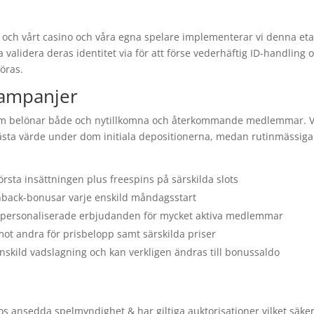
e och vårt casino och våra egna spelare implementerar vi denna et
 validera deras identitet via för att förse vederhäftig ID-handling 
öras.
ampanjer
m som belönar både och nytillkomna och återkommande medlemmar. V
 bästa värde under dom initiala depositionerna, medan rutinmässiga
ta insättningen plus freespins på särskilda slots
back-bonusar varje enskild måndagsstart
ch personaliserade erbjudanden för mycket aktiva medlemmar
mot andra för prisbelopp samt särskilda priser
skild vadslagning och kan verkligen ändras till bonussaldo
s ansedda spelmyndighet & har giltiga auktorisationer vilket säker