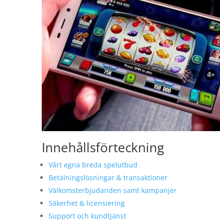
Innehållsförteckning
Vårt egna breda spelutbud
Betalningslösningar & transaktioner
Välkomsterbjudanden samt kampanjer
Säkerhet & licensiering
Support och kundtjänst