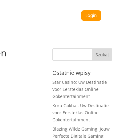
Agenda
Prelegenci
Bilety
Login
en
Ostatnie wpisy
Star Casino: Uw Destinatie
voor Eersteklas Online
Gokentertainment
Koru Gokhal: Uw Destinatie
voor Eersteklas Online
Gokentertainment
Blazing Wildz Gaming: Jouw
Perfecte Digitale Gaming