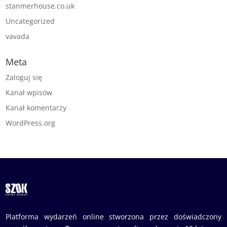
stanmerhouse.co.uk
Uncategorized
vavada
Meta
Zaloguj się
Kanał wpisów
Kanał komentarzy
WordPress.org
Platforma wydarzeń online stworzona przez doświadczony