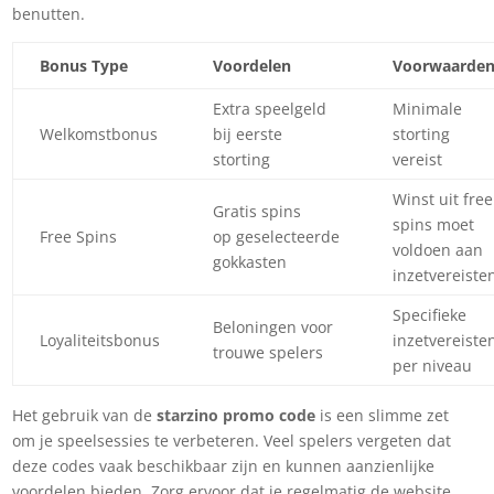
benutten.
Bonus Type
Voordelen
Voorwaarde
Extra speelgeld
Minimale
Welkomstbonus
bij eerste
storting
storting
vereist
Winst uit free
Gratis spins
spins moet
Free Spins
op geselecteerde
voldoen aan
gokkasten
inzetvereiste
Specifieke
Beloningen voor
Loyaliteitsbonus
inzetvereiste
trouwe spelers
per niveau
Het gebruik van de
starzino promo code
is een slimme zet
om je speelsessies te verbeteren. Veel spelers vergeten dat
deze codes vaak beschikbaar zijn en kunnen aanzienlijke
voordelen bieden. Zorg ervoor dat je regelmatig de website