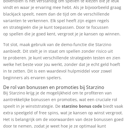
Bovendien is het verstandig om spellen te kiezen die je leuk
vindt en waar je ervaring mee hebt. Als je bijvoorbeeld graag
blackjack speelt, neem dan de tijd om de verschillende
varianten te verkennen. Elk spel heeft zijn eigen regels
en strategieën die je kunt toepassen. Door te focussen
op spellen die je goed kent, vergroot je je kansen op winnen.
Tot slot, maak gebruik van de demo-functie die Starzino
aanbiedt. Dit stelt je in staat om spellen zonder risico uit
te proberen. Je kunt verschillende strategieën testen en zien
welke het beste voor jou werkt, zonder dat je echt geld hoeft
in te zetten. Dit is een waardevol hulpmiddel voor zowel
beginners als ervaren spelers.
De rol van bonussen en promoties bij Starzino
Bij Starzino krijg je de mogelijkheid om te profiteren van
aantrekkelijke bonussen en promoties, wat een cruciale rol
speelt in je winststrategie. De
starzino bonus code
biedt vaak
extra speelgeld of free spins, wat je kansen op winst vergroot.
Het is belangrijk om de voorwaarden van deze bonussen goed
door te nemen, zodat je weet hoe je ze optimaal kunt