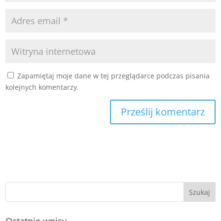
Zapamiętaj moje dane w tej przeglądarce podczas pisania
kolejnych komentarzy.