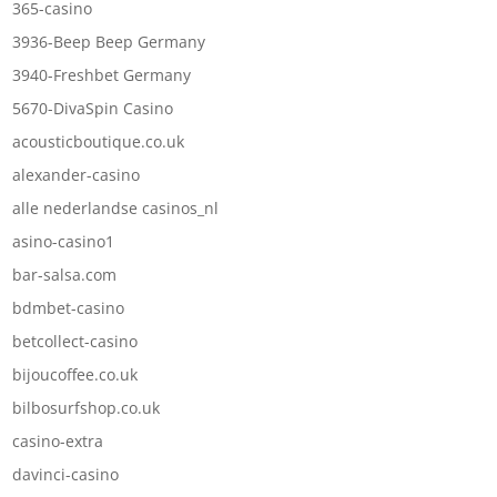
365-casino
3936-Beep Beep Germany
3940-Freshbet Germany
5670-DivaSpin Casino
acousticboutique.co.uk
alexander-casino
alle nederlandse casinos_nl
asino-casino1
bar-salsa.com
bdmbet-casino
betcollect-casino
bijoucoffee.co.uk
bilbosurfshop.co.uk
casino-extra
davinci-casino