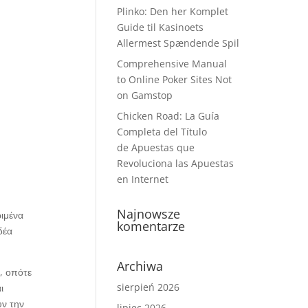
Plinko: Den her Komplet
Guide til Kasinoets
Allermest Spændende Spil
Comprehensive Manual
to Online Poker Sites Not
on Gamstop
Chicken Road: La Guía
Completa del Título
de Apuestas que
Revoluciona las Apuestas
en Internet
Najnowsze
ιμένα
komentarze
δέα
Archiwa
υ, οπότε
sierpień 2026
ι
ύν την
lipiec 2026