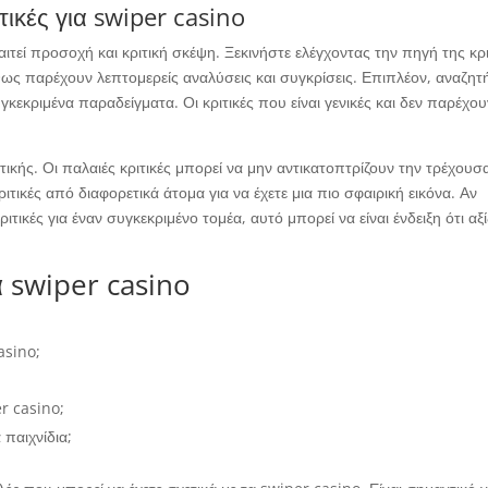
ικές για swiper casino
τεί προσοχή και κριτική σκέψη. Ξεκινήστε ελέγχοντας την πηγή της κρι
ήθως παρέχουν λεπτομερείς αναλύσεις και συγκρίσεις. Επιπλέον, αναζητ
κεκριμένα παραδείγματα. Οι κριτικές που είναι γενικές και δεν παρέχου
ιτικής. Οι παλαιές κριτικές μπορεί να μην αντικατοπτρίζουν την τρέχουσ
τικές από διαφορετικά άτομα για να έχετε μια πιο σφαιρική εικόνα. Αν
ικές για έναν συγκεκριμένο τομέα, αυτό μπορεί να είναι ένδειξη ότι αξί
α swiper casino
asino;
r casino;
 παιχνίδια;