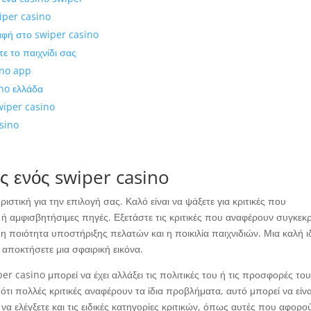
iper casino
φή στο swiper casino
ε το παιχνίδι σας
ino app
no ελλάδα
swiper casino
asino
ές ενός swiper casino
ιστική για την επιλογή σας. Καλό είναι να ψάξετε για κριτικές που
ή αμφισβητήσιμες πηγές. Εξετάστε τις κριτικές που αναφέρουν συγκεκρ
 ποιότητα υποστήριξης πελατών και η ποικιλία παιχνιδιών. Μια καλή ι
α αποκτήσετε μια σφαιρική εικόνα.
er casino μπορεί να έχει αλλάξει τις πολιτικές του ή τις προσφορές το
 ότι πολλές κριτικές αναφέρουν τα ίδια προβλήματα, αυτό μπορεί να είνα
να ελέγξετε και τις ειδικές κατηγορίες κριτικών, όπως αυτές που αφορο