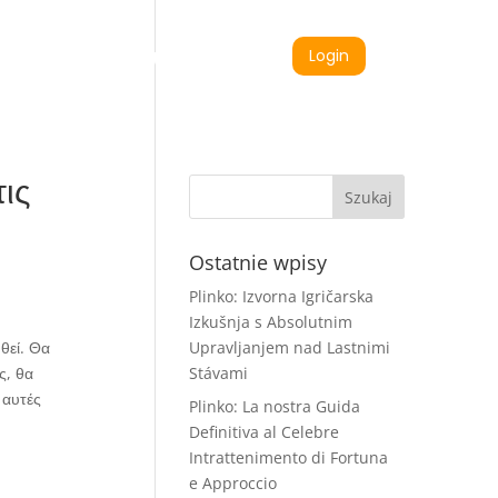
Agenda
Prelegenci
Bilety
Login
ις
Ostatnie wpisy
Plinko: Izvorna Igričarska
Izkušnja s Absolutnim
θεί. Θα
Upravljanjem nad Lastnimi
ς, θα
Stávami
 αυτές
Plinko: La nostra Guida
Definitiva al Celebre
Intrattenimento di Fortuna
e Approccio