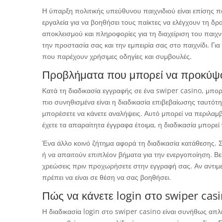
Η ύπαρξη πολιτικής υπεύθυνου παιχνιδιού είναι επίσης 
εργαλεία για να βοηθήσει τους παίκτες να ελέγχουν τη δ
αποκλεισμού και πληροφορίες για τη διαχείριση του παιχν
την προστασία σας και την εμπειρία σας στο παιχνίδι. Γι
που παρέχουν χρήσιμες οδηγίες και συμβουλές.
Προβλήματα που μπορεί να προκύψου
Κατά τη διαδικασία εγγραφής σε ένα swiper casino, μπο
πιο συνηθισμένα είναι η διαδικασία επιβεβαίωσης ταυτότ
μπορέσετε να κάνετε αναλήψεις. Αυτό μπορεί να περιλαμ
έχετε τα απαραίτητα έγγραφα έτοιμα, η διαδικασία μπορεί
Ένα άλλο κοινό ζήτημα αφορά τη διαδικασία κατάθεσης. Σ
ή να απαιτούν επιπλέον βήματα για την ενεργοποίηση. Βεβα
χρεώσεις πριν προχωρήσετε στην εγγραφή σας. Αν αντιμ
πρέπει να είναι σε θέση να σας βοηθήσει.
Πώς να κάνετε login στο swiper casin
Η διαδικασία login στο swiper casino είναι συνήθως απ