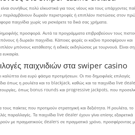
ίναι συνήθως πολύ ελκυστικά για τους νέους και τους υπάρχοντες παί
 περιλαμβάνουν δωρεάν περιστροφές ή επιπλέον πιστώσεις στον πρ
άφορα παιχνίδια χωρίς να ρισκάρετε τα δικά σας χρήματα.
 δημοφιλής προσφορά. Αυτά τα προγράμματα επιβραβεύουν τους πιστο
πόνους ή δωρεάν παιχνίδια. Κάποιες φορές οι καζίνο προσφέρουν και
πλέον μπόνους κατάθεσης ή ειδικές εκδηλώσεις με τουρνουά. Είναι ση
 ευκαιρία.
επιλογές παιχνιδιών στα swiper casino
αι καλύπτει ένα ευρύ φάσμα προτιμήσεων. Οι πιο δημοφιλείς επιλογές
ια όπως η ρουλέτα και το blackjack, καθώς και τα παιχνίδια live deale
ιτουργίες, όπως bonus rounds και progressive jackpots, που προσελ
 τους παίκτες που προτιμούν στρατηγική και δεξιότητα. Η ρουλέτα, το
ές παραλλαγές. Τα παιχνίδια live dealer έχουν γίνει επίσης εξαιρετικά
δρούν με πραγματικούς dealers σε πραγματικό χρόνο, προσφέροντας μ