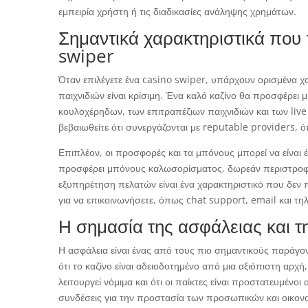
εμπειρία χρήστη ή τις διαδικασίες ανάληψης χρημάτων.
Σημαντικά χαρακτηριστικά που 
swiper
Όταν επιλέγετε ένα casino swiper, υπάρχουν ορισμένα χ
παιχνιδιών είναι κρίσιμη. Ένα καλό καζίνο θα προσφέρει
κουλοχέρηδων, των επιτραπέζιων παιχνιδιών και των live 
βεβαιωθείτε ότι συνεργάζονται με reputable providers, 
Επιπλέον, οι προσφορές και τα μπόνους μπορεί να είναι 
προσφέρει μπόνους καλωσορίσματος, δωρεάν περιστροφές
εξυπηρέτηση πελατών είναι ένα χαρακτηριστικό που δεν π
για να επικοινωνήσετε, όπως chat support, email και τη
Η σημασία της ασφάλειας και τ
Η ασφάλεια είναι ένας από τους πιο σημαντικούς παράγον
ότι το καζίνο είναι αδειοδοτημένο από μια αξιόπιστη αρ
λειτουργεί νόμιμα και ότι οι παίκτες είναι προστατευμέν
συνδέσεις για την προστασία των προσωπικών και οικονο