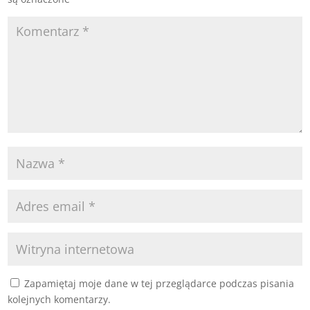
Zapamiętaj moje dane w tej przeglądarce podczas pisania
kolejnych komentarzy.