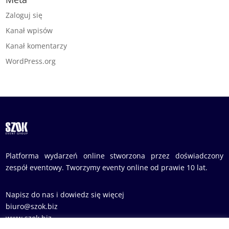
Zaloguj się
Kanał wpisów
Kanał komentarzy
WordPress.org
Platforma wydarzeń online stworzona przez doświadczony
zespół eventowy. Tworzymy eventy online od prawie 10 lat.
Napisz do nas i dowiedz się więcej
biuro@szok.biz
www.szok.biz