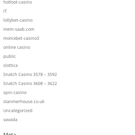
hotloot-casino
IT
lollybet-casino
mem-saab.com
monixbet-casino3
online casino
public
slottica
Snatch Casino 3578 – 3592
Snatch Casino 3608 – 3622
spin-casino
stanmerhouse.co.uk
Uncategorized
vavada
Meta