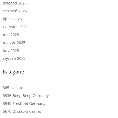
listopad 2025
sierpień 2025
lipiec 2025
czerwiec 2025
maj 2025
marzec 2025
luty 2025
styczeń 2025
Kategorie
–
365-casino
3936-Beep Beep Germany
3940-Freshbet Germany
5670-DivaSpin Casino