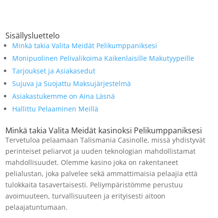
Sisällysluettelo
Minkä takia Valita Meidät Pelikumppaniksesi
Monipuolinen Pelivalikoima Kaikenlaisille Makutyypeille
Tarjoukset ja Asiakasedut
Sujuva ja Suojattu Maksujärjestelmä
Asiakastukemme on Aina Läsnä
Hallittu Pelaaminen Meillä
Minkä takia Valita Meidät kasinoksi Pelikumppaniksesi
Tervetuloa pelaamaan Talismania Casinolle, missä yhdistyvät
perinteiset peliarvot ja uuden teknologian mahdollistamat
mahdollisuudet. Olemme kasino joka on rakentaneet
pelialustan, joka palvelee sekä ammattimaisia pelaajia että
tulokkaita tasavertaisesti. Peliympäristömme perustuu
avoimuuteen, turvallisuuteen ja erityisesti aitoon
pelaajatuntumaan.