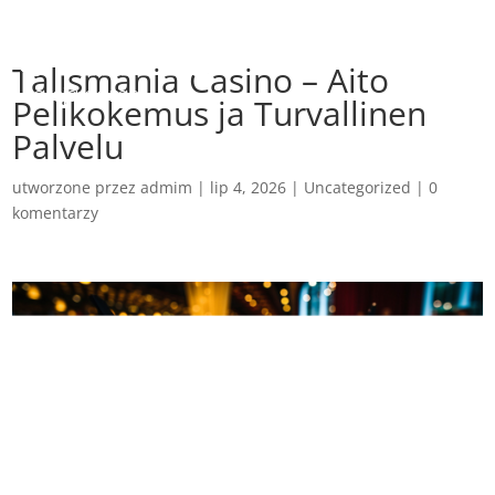
Talismania Casino – Aito
Pelikokemus ja Turvallinen
Palvelu
utworzone przez
admim
|
lip 4, 2026
|
Uncategorized
|
0
komentarzy