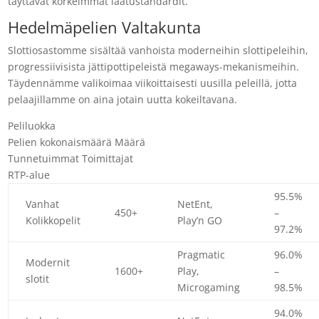
täyttävät korkeimmat laatustandardit.
Hedelmäpelien Valtakunta
Slottiosastomme sisältää vanhoista moderneihin slottipeleihin,
progressiivisista jättipottipeleistä megaways-mekanismeihin.
Täydennämme valikoimaa viikoittaisesti uusilla peleillä, jotta
pelaajillamme on aina jotain uutta kokeiltavana.
Peliluokka
Pelien kokonaismäärä Määrä
Tunnetuimmat Toimittajat
RTP-alue
95.5%
Vanhat
NetEnt,
450+
–
Kolikkopelit
Play’n GO
97.2%
Pragmatic
96.0%
Modernit
1600+
Play,
–
slotit
Microgaming
98.5%
94.0%