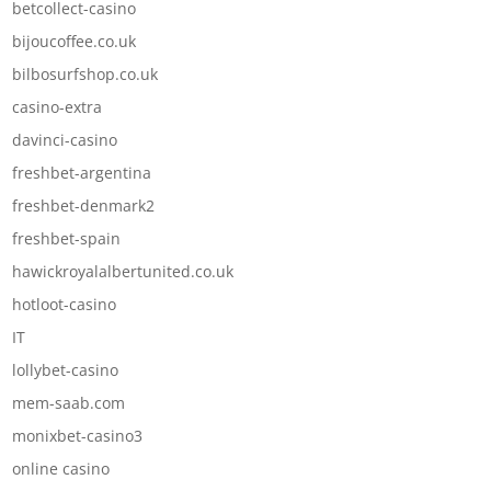
betcollect-casino
bijoucoffee.co.uk
bilbosurfshop.co.uk
casino-extra
davinci-casino
freshbet-argentina
freshbet-denmark2
freshbet-spain
hawickroyalalbertunited.co.uk
hotloot-casino
IT
lollybet-casino
mem-saab.com
monixbet-casino3
online casino