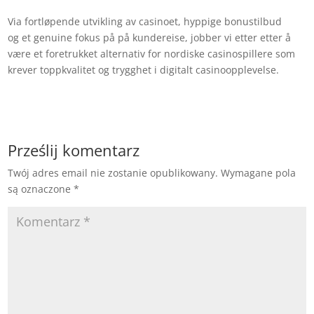
Via fortløpende utvikling av casinoet, hyppige bonustilbud
og et genuine fokus på på kundereise, jobber vi etter etter å
være et foretrukket alternativ for nordiske casinospillere som
krever toppkvalitet og trygghet i digitalt casinoopplevelse.
Prześlij komentarz
Twój adres email nie zostanie opublikowany.
Wymagane pola
są oznaczone
*