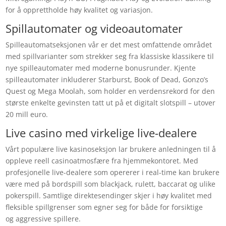
for å opprettholde høy kvalitet og variasjon.
Spillautomater og videoautomater
Spilleautomatseksjonen vår er det mest omfattende området
med spillvarianter som strekker seg fra klassiske klassikere til
nye spilleautomater med moderne bonusrunder. Kjente
spilleautomater inkluderer Starburst, Book of Dead, Gonzo’s
Quest og Mega Moolah, som holder en verdensrekord for den
største enkelte gevinsten tatt ut på et digitalt slotspill – utover
20 mill euro.
Live casino med virkelige live-dealere
Vårt populære live kasinoseksjon lar brukere anledningen til å
oppleve reell casinoatmosfære fra hjemmekontoret. Med
profesjonelle live-dealere som opererer i real-time kan brukere
være med på bordspill som blackjack, rulett, baccarat og ulike
pokerspill. Samtlige direktesendinger skjer i høy kvalitet med
fleksible spillgrenser som egner seg for både for forsiktige
og aggressive spillere.