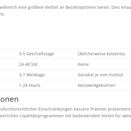
öhnlich eine größere Vielfalt an Bezahloptionen bereit. Dies erla
ls.
3-5 Geschäftstage
Üblicherweise kostenlos
24-48 Std.
Keine
3-7 Werktage
Variabel je vom Institut
1-24 Hours
Netzwerkgebühren
ionen
ufsichtsrechtlicher Einschränkungen bessere Prämien präsentiere
ierlichen Loyalitätsprogrammen mit bedeutendem Vorteil für akti