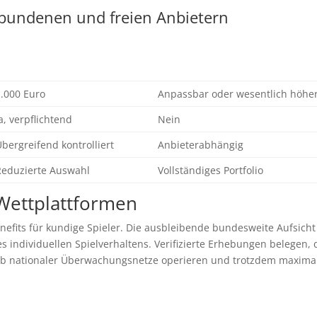
undenen und freien Anbietern
.000 Euro
Anpassbar oder wesentlich höhe
a, verpflichtend
Nein
bergreifend kontrolliert
Anbieterabhängig
eduzierte Auswahl
Vollständiges Portfolio
Wettplattformen
Benefits für kundige Spieler. Die ausbleibende bundesweite Aufsicht
 individuellen Spielverhaltens. Verifizierte Erhebungen belegen, 
alb nationaler Überwachungsnetze operieren und trotzdem maxima