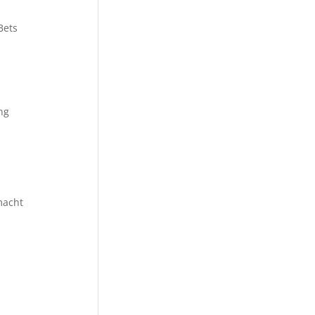
Bets
ng
macht