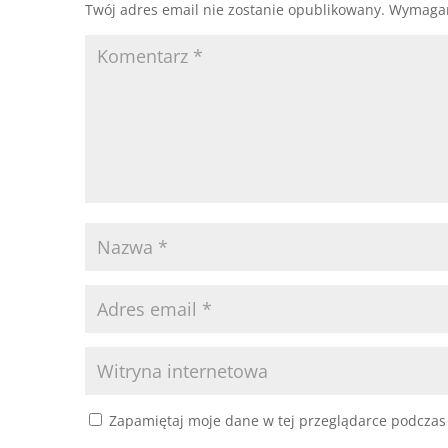
Twój adres email nie zostanie opublikowany.
Wymagan
Zapamiętaj moje dane w tej przeglądarce podczas 