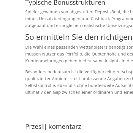
Typische Bonusstrukturen
Spieler gewinnen von abgestuften Deposit-Boni, die
minus Umsatzbedingungen und Cashback-Programme e
aufgebaut und ermöglichen realistische Umsetzungs
So ermitteln Sie den richtige
Die Wahl eines passenden Wettanbieters benötigt sorg
müssen Nutzer das Portfolio, die Quotenhöhe und den
Kundenmeinungen geben bedeutsame Insights in die Ve
Besonders bedeutsam ist die Verfügbarkeit deutschsp
qualifizierter Anbieter stellt umfassende Angaben zu 
Selbstkontrolle, ebenfalls ohne bundesweite Aufsicht
ultimativ den Gap zwischen einer ordinären und einer
Prześlij komentarz