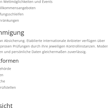
n Wettmöglichkeiten und Events
Willkommensangeboten
fungsschleifen
schränkungen
ehmigung
an Absicherung. Etablierte internationale Anbieter verfügen über
orosen Prüfungen durch ihre jeweiligen Kontrollinstanzen. Mode
n und persönliche Daten gleichermaßen zuverlässig.
ttformen
behörde
en
che
rüfstellen
icht