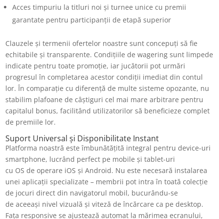
Acces timpuriu la titluri noi și turnee unice cu premii
garantate pentru participanții de etapă superior
Clauzele și termenii ofertelor noastre sunt concepuți să fie
echitabile și transparente. Condițiile de wagering sunt limpede
indicate pentru toate promoție, iar jucătorii pot urmări
progresul în completarea acestor condiții imediat din contul
lor. În comparație cu diferență de multe sisteme opozante, nu
stabilim plafoane de câștiguri cel mai mare arbitrare pentru
capitalul bonus, facilitând utilizatorilor să beneficieze complet
de premiile lor.
Suport Universal și Disponibilitate Instant
Platforma noastră este îmbunătățită integral pentru device-uri
smartphone, lucrând perfect pe mobile și tablet-uri
cu OS de operare iOS și Android. Nu este necesară instalarea
unei aplicații specializate – membrii pot intra în toată colecție
de jocuri direct din navigatorul mobil, bucurându-se
de aceeași nivel vizuală și viteză de încărcare ca pe desktop.
Fața responsive se ajustează automat la mărimea ecranului,