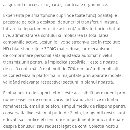
asigurând o accesare ușoară și controale ergonomice.
Experiența pe smartphone cuprinde toate funcționalitățile
prezente pe ediția desktop: depuneri și transferuri instant,
intrare la departamentul de asistență utilizatori prin chat-ul
live, administrarea contului și implicarea la totalitatea
campaniile active. Sesiunile live se stream-uiesc în rezoluție
HD chiar și pe rețele 3G/4G mai reduse, iar mecanismul
de comprimare personalizată ajustează automat nivelul
transmisiunii pentru a împiedica stopările. Testele noastre
de casă confirmă că mai mult de 70% din jucătorii implicați
se conectează la platforma în majoritate prin aparate mobile,
validând relevanța respectivei secțiuni în planul noastră.
Echipa nostru de suport tehnic este accesibilă permanent prin
numeroase căi de comunicare, incluzând chat live în limba
românească, email și telefon. Timpul mediu de răspuns pentru
conversația live este mai puțin de 2 min, iar agenții noștri sunt
educați să clarifice eficient orice impediment tehnic, întrebare
despre bonusuri sau request legat de cont. Colecția nostru