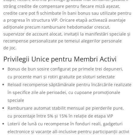
strâng credite de compensare pentru fiecare miză așezat,
credite care pot fi schimbate în bani bonus sau utilizate pentru
a progresa în structura VIP. Oricare etapă activează avantaje
adiționale precum rambursare hebdomadar crescut,
supervizor de account alocat, invitații la manifestări speciale și
recompense personalizate pe temeiul alegerilor personale
de joc.
Privilegii Unice pentru Membri Activi
Bonus de bun sosire configurat pe primele trei depuneri,
cu procente mari și rotiri gratuite pe sloturi selectate
Reload recompense săptămânale pentru încărcările realizate
în specifice zile ale perioadei, cu cupoane promoționale
speciale
Rambursare automat stabilit mensual pe pierderile pure,
cu procentaje între 5% și 15% în relație de etapa VIP
Loterii de lună cu recompense în fonduri reali, gadgeturi
electronice și vacanțe all-inclusive pentru participanții activi