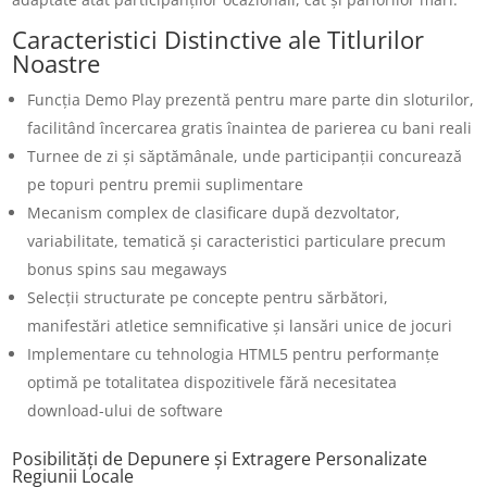
Caracteristici Distinctive ale Titlurilor
Noastre
Funcția Demo Play prezentă pentru mare parte din sloturilor,
facilitând încercarea gratis înaintea de parierea cu bani reali
Turnee de zi și săptămânale, unde participanții concurează
pe topuri pentru premii suplimentare
Mecanism complex de clasificare după dezvoltator,
variabilitate, tematică și caracteristici particulare precum
bonus spins sau megaways
Selecții structurate pe concepte pentru sărbători,
manifestări atletice semnificative și lansări unice de jocuri
Implementare cu tehnologia HTML5 pentru performanțe
optimă pe totalitatea dispozitivele fără necesitatea
download-ului de software
Posibilități de Depunere și Extragere Personalizate
Regiunii Locale